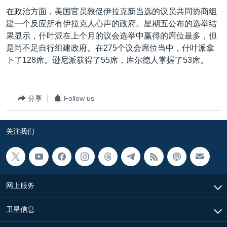
VOA视频
欧洲
科教·文娱·体健
白宫要闻
转
在政治方面，美国官员敦促伊拉克新当选的议员共同协商组
到
VOA今日焦点
非洲
军事
国会报道
建一个反应所有伊拉克人心声的政府。星期五公布的选举结
检
果显示，什叶派在上个月的议会选举中赢得的席位最多，但
中文广播
美洲
劳工
美中关系
索
是尚不足自行组建政府。在275个议会席位当中，什叶派拿
全球议题
环境
美国建国250周年
下了128席。逊尼派获得了55席，库尔德人掌握了53席。
关注我们
埃博拉疫情
美国之音专访
分享
Follow us
重要讲话与声明
关注我们
台海两岸关系
其他语言网站
南中国海争端
关注西藏
网上服务
关注新疆
GEN Z 看美国
卫星信息