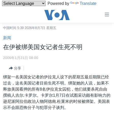
Powered by
Translate
无
障
碍
中国时间 5:39 2026年8月7日 星期五
主页
链
新闻
接
美国
在伊被绑美国女记者生死不明
跳
中国
转
2006年1月21日 08:00
台湾
到
分享
内
港澳
容
绑架一名美国女记者的伊拉克人设下的星期五最后期限已经
国际
跳
过去，这名美国记者目前生死不明。绑架她的人说，如果不
转
分类新闻
最新国际新闻
释放美国看押的所有8名伊拉克女囚犯，他们就要杀死自由
到
撰稿人吉尔.卡罗尔。卡罗尔1月7日在试图采访颇有影响力的
美中关系
印太
经济·金融·贸易
导
逊尼派阿拉伯政治人物阿德南.杜莱米的时候被绑架。美国表
航
热点专题
中东
人权·法律·宗教
示不会跟恐怖分子与犯罪分子谈判。
跳