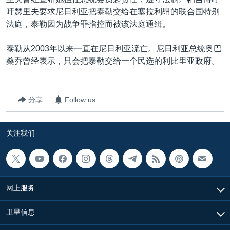
VOA视频
欧洲
科教·文娱·体健
白宫要闻
转
吁瑟里夫要求尼日利亚把泰勒交给在塞拉利昂的联合国特别
到
VOA今日焦点
非洲
军事
国会报道
法庭，泰勒因为战争罪指控而被该法庭通缉。
检
中文广播
美洲
劳工
美中关系
索
泰勒从2003年以来一直在尼日利亚流亡。尼日利亚总统奥巴
全球议题
环境
美国建国250周年
桑乔曾经表示，只会把泰勒交给一个民选的利比里亚政府。
关注我们
埃博拉疫情
美国之音专访
分享
Follow us
重要讲话与声明
关注我们
台海两岸关系
其他语言网站
南中国海争端
关注西藏
网上服务
关注新疆
GEN Z 看美国
卫星信息