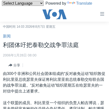
Powered by
Translate
无
障
碍
中国时间 14:03 2026年8月7日 星期五
主页
链
新闻
接
美国
利团体吁把泰勒交战争罪法庭
跳
中国
转
2006年1月28日 08:00
台湾
到
分享
内
港澳
容
由300个非洲和公民社会团体组成的“反对赦免运动”组织敦促
国际
跳
利比里亚总统瑟里夫保证将利比里亚前总统泰勒交给联合国
转
分类新闻
最新国际新闻
的战争罪法庭。“反对赦免运动”组织星期五在给瑟里夫的一
到
封信中提出上述要求。
美中关系
印太
经济·金融·贸易
导
航
热点专题
中东
人权·法律·宗教
这个联盟的成员、利比里亚一个组织的负责人帕吉博说，瑟
跳
里夫曾经宣布她担任总统会负起责任，遵守法制。帕吉博呼