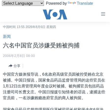
Powered by
Translate
无
障
碍
中国时间 13:55 2026年8月6日 星期四
主页
链
新闻
接
美国
六名中国官员涉嫌受贿被拘捕
跳
中国
转
2006年2月8日 08:00
台湾
到
分享
内
港澳
容
中国官方媒体报导说，6名政府高级官员因被控受贿在北京
国际
跳
被捕。中国日报说，国家食品药品监督管理局的这些官员在
转
分类新闻
最新国际新闻
1月12日出席管理局年度会议时被捕。被拘捕官员包括药品
到
注册司司长曹文庄。中国日报援引知情者的话说，逮捕这些
美中关系
印太
经济·金融·贸易
导
官员前，一名涉嫌贿赂政府官员的商人被拘留。
航
热点专题
中东
人权·法律·宗教
跳
国家食品药品监督管理局医疗器械司司长郝和平去年6月涉