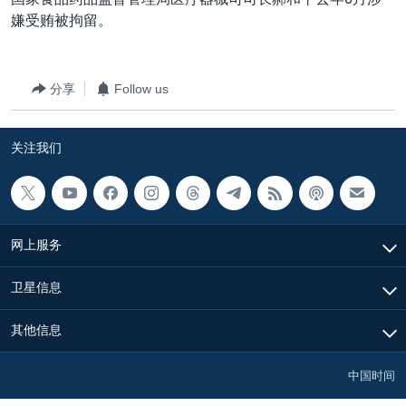
VOA视频
欧洲
科教·文娱·体健
白宫要闻
转
嫌受贿被拘留。
到
VOA今日焦点
非洲
军事
国会报道
检
中文广播
美洲
劳工
美中关系
索
分享
Follow us
全球议题
环境
美国建国250周年
关注我们
埃博拉疫情
关注我们
美国之音专访
重要讲话与声明
台海两岸关系
其他语言网站
网上服务
南中国海争端
卫星信息
关注西藏
其他信息
关注新疆
GEN Z 看美国
中国时间