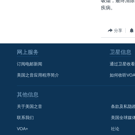
吸烟，最终清除
转
疾病。
VOA今日焦点
非洲
军事
国会报道
到
检
中文广播
美洲
劳工
美中关系
索
全球议题
环境
美国建国250周年
分享
埃博拉疫情
网上服务
卫星信息
美国之音专访
重要讲话与声明
订阅电邮新闻
通过卫星收看
台海两岸关系
美国之音应用程序简介
如何收听VO
南中国海争端
其他信息
关注西藏
关注新疆
关于美国之音
条款及私隐
GEN Z 看美国
联系我们
美国全球媒
VOA+
社论