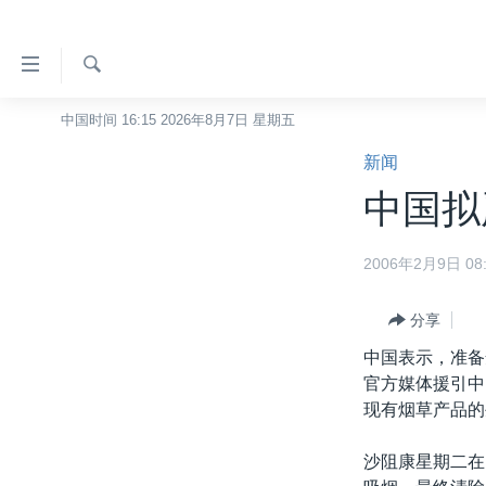
无
障
碍
检
中国时间 16:15 2026年8月7日 星期五
主页
索
链
新闻
美国
接
中国拟
中国
跳
转
台湾
2006年2月9日 08:
到
港澳
内
容
分享
国际
跳
中国表示，准备
分类新闻
最新国际新闻
转
官方媒体援引中
到
美中关系
印太
经济·金融·贸易
现有烟草产品的
导
热点专题
中东
人权·法律·宗教
航
沙阻康星期二在
跳
VOA视频
欧洲
科教·文娱·体健
白宫要闻