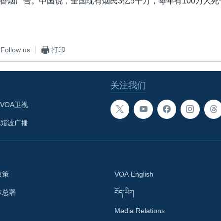
香烟广告。中国说，全国现有烟民3亿5千万，每年有100万人
Follow us
打印
关注我们
VOA卫视
A短波广播
政策
VOA English
体总署
བོད་ཡིག
Media Relations