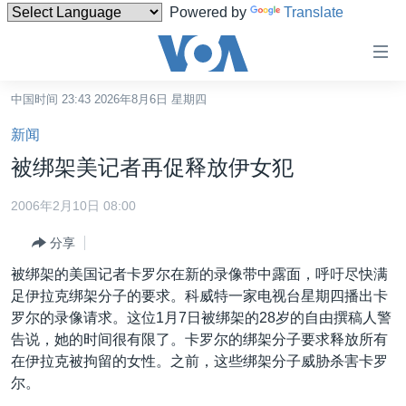
Powered by
Translate
无
障
碍
中国时间 23:43 2026年8月6日 星期四
主页
链
新闻
接
美国
被绑架美记者再促释放伊女犯
跳
中国
转
2006年2月10日 08:00
台湾
到
分享
内
港澳
容
被绑架的美国记者卡罗尔在新的录像带中露面，呼吁尽快满
国际
跳
足伊拉克绑架分子的要求。科威特一家电视台星期四播出卡
转
分类新闻
最新国际新闻
罗尔的录像请求。这位1月7日被绑架的28岁的自由撰稿人警
到
告说，她的时间很有限了。卡罗尔的绑架分子要求释放所有
美中关系
印太
经济·金融·贸易
导
在伊拉克被拘留的女性。之前，这些绑架分子威胁杀害卡罗
航
热点专题
中东
人权·法律·宗教
尔。
跳