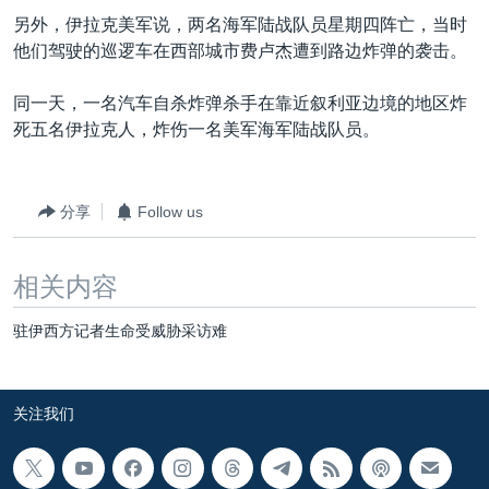
VOA视频
欧洲
科教·文娱·体健
白宫要闻
转
另外，伊拉克美军说，两名海军陆战队员星期四阵亡，当时
到
VOA今日焦点
非洲
军事
国会报道
他们驾驶的巡逻车在西部城市费卢杰遭到路边炸弹的袭击。
检
中文广播
美洲
劳工
美中关系
索
同一天，一名汽车自杀炸弹杀手在靠近叙利亚边境的地区炸
全球议题
环境
美国建国250周年
死五名伊拉克人，炸伤一名美军海军陆战队员。
关注我们
埃博拉疫情
美国之音专访
分享
Follow us
重要讲话与声明
相关内容
台海两岸关系
其他语言网站
南中国海争端
驻伊西方记者生命受威胁采访难
关注西藏
关注新疆
关注我们
GEN Z 看美国