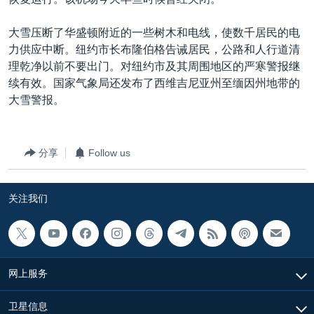
VOA视频
欧洲
科教·文娱·体健
白宫要闻
转
到
VOA今日焦点
非洲
军事
国会报道
大雪压断了华盛顿附近的一些树木和电线，使数千居民的电
检
力供应中断。纽约市长布隆伯格告诫居民，公路和人行道清
中文广播
美洲
劳工
美中关系
索
理乾净以前不要出门。对纽约市及其周围地区的严寒警报继
全球议题
环境
美国建国250周年
续有效。国家气象局还发布了西维吉尼亚州至缅因州地带的
关注我们
大雪警报。
埃博拉疫情
美国之音专访
分享
Follow us
重要讲话与声明
台海两岸关系
其他语言网站
关注我们
南中国海争端
关注西藏
关注新疆
网上服务
GEN Z 看美国
卫星信息