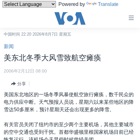
Powered by
Translate
无
障
碍
中国时间 22:20 2026年8月7日 星期五
主页
链
新闻
接
美国
美东北冬季大风雪致航空瘫痪
跳
中国
转
2006年2月12日 08:00
台湾
到
分享
内
港澳
容
美国东北地区的一场冬季风暴使航空旅行瘫痪，数千民众的
国际
跳
电力供应中断。天气预报人员说，星期六以来某些地区的降
转
分类新闻
最新国际新闻
雪达50多厘米，预计星期天还会出现更多的降雪。
到
美中关系
印太
经济·金融·贸易
导
有关官员关闭了纽约市的至少两个主要机场，其他主要城市
航
热点专题
中东
人权·法律·宗教
的空中交通也受到干扰。首都华盛顿里根国家机场目前已经
跳
恢复运行。该机场今天早些时候曾经关闭。