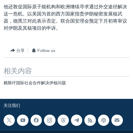
VOA视频
欧洲
科教·文娱·体健
白宫要闻
转
他还敦促国际原子能机构和欧洲继续寻求通过外交途径解决
到
VOA今日焦点
非洲
军事
国会报道
这一危机。以美国为首的西方国家指责伊朗秘密发展核武
检
器，德黑兰对此表示否定。联合国安理会预定下月初将审议
中文广播
美洲
劳工
美中关系
索
对伊朗及其核项目的申诉。
全球议题
环境
美国建国250周年
关注我们
埃博拉疫情
分享
Follow us
美国之音专访
重要讲话与声明
相关内容
台海两岸关系
其他语言网站
赖斯吁国际社会合作解决伊核问题
南中国海争端
关注西藏
关注我们
关注新疆
GEN Z 看美国