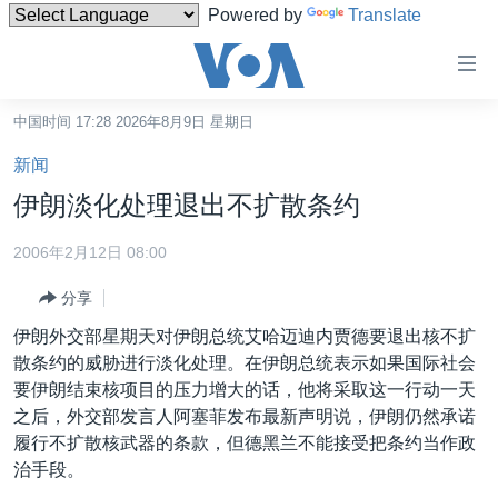
Powered by
Translate
无
障
碍
中国时间 17:28 2026年8月9日 星期日
主页
链
新闻
接
美国
伊朗淡化处理退出不扩散条约
跳
中国
转
2006年2月12日 08:00
台湾
到
分享
内
港澳
容
伊朗外交部星期天对伊朗总统艾哈迈迪内贾德要退出核不扩
国际
跳
散条约的威胁进行淡化处理。在伊朗总统表示如果国际社会
转
分类新闻
最新国际新闻
要伊朗结束核项目的压力增大的话，他将采取这一行动一天
到
之后，外交部发言人阿塞菲发布最新声明说，伊朗仍然承诺
美中关系
印太
经济·金融·贸易
导
履行不扩散核武器的条款，但德黑兰不能接受把条约当作政
航
热点专题
中东
人权·法律·宗教
治手段。
跳