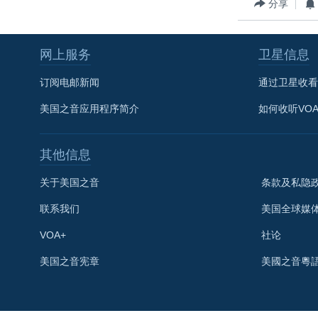
分享
转
VOA今日焦点
非洲
军事
国会报道
到
检
中文广播
美洲
劳工
美中关系
网上服务
卫星信息
索
全球议题
环境
美国建国250周年
订阅电邮新闻
通过卫星收看
埃博拉疫情
美国之音应用程序简介
如何收听VO
美国之音专访
重要讲话与声明
其他信息
台海两岸关系
关于美国之音
条款及私隐
南中国海争端
联系我们
美国全球媒
关注西藏
VOA+
社论
关注新疆
美国之音宪章
美國之音粵
GEN Z 看美国
关注我们