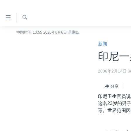
无
障
碍
检
中国时间 13:55 2026年8月6日 星期四
主页
索
链
新闻
美国
接
印尼一
中国
跳
转
台湾
2006年2月14日 08
到
港澳
内
容
分享
国际
跳
印尼卫生官员说
分类新闻
最新国际新闻
转
这名23岁的男
到
美中关系
印太
经济·金融·贸易
毒。世界范围因
导
热点专题
中东
人权·法律·宗教
航
跳
VOA视频
欧洲
科教·文娱·体健
白宫要闻