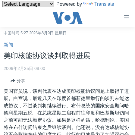
Powered by
Translate
无
障
碍
中国时间 5:27 2026年8月9日 星期日
主页
链
新闻
接
美国
美印核能协议谈判取得进展
跳
中国
转
2006年2月25日 08:00
台湾
到
分享
内
港澳
容
美国官员说，谈判代表在达成美印核能协议问题上取得了进
国际
跳
展。白宫说，最近几天在印度首都新德里举行的谈判未能达
转
分类新闻
最新国际新闻
成协议，不过谈判将继续进行。布什总统的国家安全顾问哈
到
德利星期五说，在总统星期二启程前往印度和巴基斯坦访问
美中关系
印太
经济·金融·贸易
导
之前可能无法敲定协议。如果是这样的话，哈德利说，美国
航
热点专题
中东
人权·法律·宗教
将在布什访问结束之后继续谈判。他还说，没有达成核能协
跳
议不会影响布什的印度之行，此行的目的是为了加强双边合