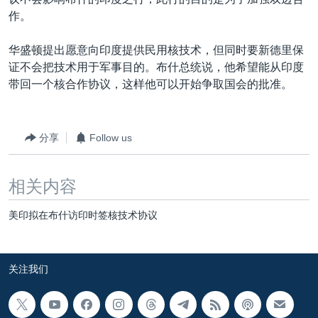
VOA视频
欧洲
科教·文娱·体健
白宫要闻
转
作。
到
VOA今日焦点
非洲
军事
国会报道
检
华盛顿提出愿意向印度提供民用核技术，但同时要新德里保
中文广播
美洲
劳工
美中关系
索
证不会把技术用于军事目的。布什总统说，他希望能从印度
全球议题
环境
美国建国250周年
带回一个核合作协议，这样他可以开始争取国会的批准。
关注我们
埃博拉疫情
美国之音专访
分享
Follow us
重要讲话与声明
相关内容
台海两岸关系
其他语言网站
南中国海争端
美印拟在布什访印时签核技术协议
关注西藏
关注新疆
关注我们
GEN Z 看美国