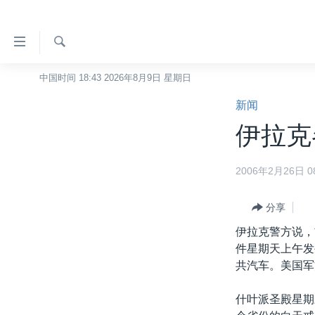
无
障
碍
检
中国时间 18:43 2026年8月9日 星期日
主页
索
链
新闻
美国
接
伊拉克
中国
跳
转
台湾
2006年2月26日 08
到
港澳
内
容
分享
国际
跳
伊拉克警方说，
分类新闻
最新国际新闻
转
件星期天上午发
到
美中关系
印太
经济·金融·贸易
共汽车。美国军
导
热点专题
中东
人权·法律·宗教
航
什叶派圣殿星期
跳
VOA视频
欧洲
科教·文娱·体健
白宫要闻