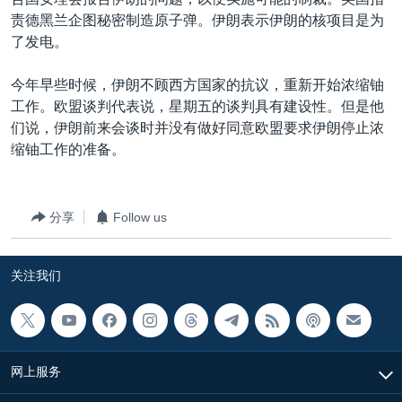
VOA视频
欧洲
科教·文娱·体健
白宫要闻
转
责德黑兰企图秘密制造原子弹。伊朗表示伊朗的核项目是为
到
VOA今日焦点
非洲
军事
国会报道
了发电。
检
中文广播
美洲
劳工
美中关系
索
今年早些时候，伊朗不顾西方国家的抗议，重新开始浓缩铀
全球议题
环境
美国建国250周年
工作。欧盟谈判代表说，星期五的谈判具有建设性。但是他
关注我们
们说，伊朗前来会谈时并没有做好同意欧盟要求伊朗停止浓
埃博拉疫情
缩铀工作的准备。
美国之音专访
重要讲话与声明
分享
Follow us
台海两岸关系
其他语言网站
南中国海争端
关注我们
关注西藏
关注新疆
GEN Z 看美国
网上服务