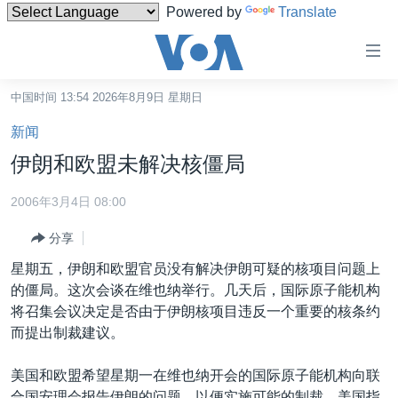
Powered by
Translate
无
障
碍
中国时间 13:54 2026年8月9日 星期日
主页
链
新闻
接
美国
伊朗和欧盟未解决核僵局
跳
中国
转
2006年3月4日 08:00
台湾
到
分享
内
港澳
容
星期五，伊朗和欧盟官员没有解决伊朗可疑的核项目问题上
国际
跳
的僵局。这次会谈在维也纳举行。几天后，国际原子能机构
转
分类新闻
最新国际新闻
将召集会议决定是否由于伊朗核项目违反一个重要的核条约
到
而提出制裁建议。
美中关系
印太
经济·金融·贸易
导
航
热点专题
中东
人权·法律·宗教
美国和欧盟希望星期一在维也纳开会的国际原子能机构向联
跳
合国安理会报告伊朗的问题，以便实施可能的制裁。美国指