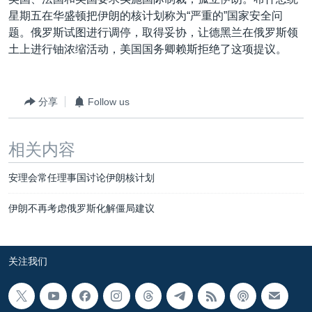
VOA视频
欧洲
科教·文娱·体健
白宫要闻
转
星期五在华盛顿把伊朗的核计划称为“严重的”国家安全问
到
VOA今日焦点
非洲
军事
国会报道
题。俄罗斯试图进行调停，取得妥协，让德黑兰在俄罗斯领
检
土上进行铀浓缩活动，美国国务卿赖斯拒绝了这项提议。
中文广播
美洲
劳工
美中关系
索
全球议题
环境
美国建国250周年
关注我们
分享
Follow us
埃博拉疫情
美国之音专访
相关内容
重要讲话与声明
安理会常任理事国讨论伊朗核计划
台海两岸关系
其他语言网站
南中国海争端
伊朗不再考虑俄罗斯化解僵局建议
关注西藏
关注新疆
关注我们
GEN Z 看美国