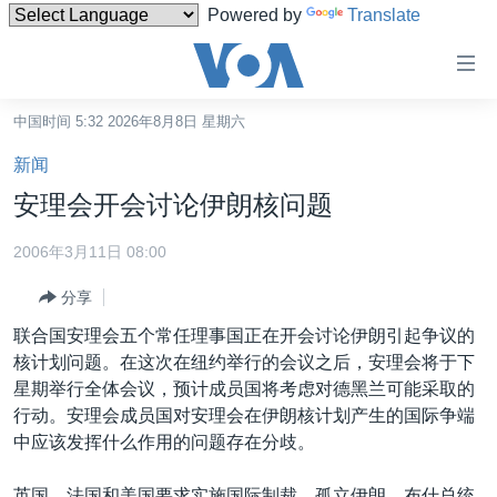
Powered by
Translate
无
障
碍
中国时间 5:32 2026年8月8日 星期六
主页
链
新闻
接
美国
安理会开会讨论伊朗核问题
跳
中国
转
2006年3月11日 08:00
台湾
到
分享
内
港澳
容
联合国安理会五个常任理事国正在开会讨论伊朗引起争议的
国际
跳
核计划问题。在这次在纽约举行的会议之后，安理会将于下
转
分类新闻
最新国际新闻
星期举行全体会议，预计成员国将考虑对德黑兰可能采取的
到
行动。安理会成员国对安理会在伊朗核计划产生的国际争端
美中关系
印太
经济·金融·贸易
导
中应该发挥什么作用的问题存在分歧。
航
热点专题
中东
人权·法律·宗教
跳
英国、法国和美国要求实施国际制裁，孤立伊朗。布什总统