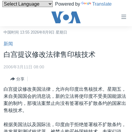
Powered by
Translate
无
障
碍
中国时间 13:55 2026年8月9日 星期日
主页
链
新闻
接
美国
白宫提议修改法律售印核技术
跳
中国
转
2006年3月11日 08:00
台湾
到
分享
内
港澳
容
白宫提议修改美国法律，允许向印度出售核技术。星期五，
国际
跳
来自美国国会的消息说，新的立法将使印度不受美国能源法
转
分类新闻
最新国际新闻
案的制约，那项法案禁止向没有签署核不扩散条约的国家出
到
售核技术。
美中关系
印太
经济·金融·贸易
导
航
热点专题
中东
人权·法律·宗教
根据美国法以及国际法，印度由于拒绝签署核不扩散条约，
跳
并发展和测试核武器，被禁止购买外国核技术。专家们说，