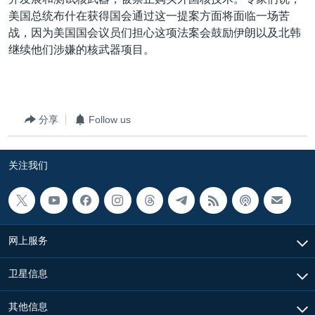
VOA视频
欧洲
科教·文娱·体健
白宫要闻
转
美国总统布什在获得国会通过这一提案方面将面临一场苦
到
VOA今日焦点
非洲
军事
国会报道
战，因为美国国会议员们担心这项法案会鼓励伊朗以及北韩
检
继续他们涉嫌的核武器项目。
中文广播
美洲
劳工
美中关系
索
全球议题
环境
美国建国250周年
关注我们
埃博拉疫情
分享
Follow us
美国之音专访
重要讲话与声明
关注我们
台海两岸关系
其他语言网站
南中国海争端
关注西藏
网上服务
关注新疆
卫星信息
GEN Z 看美国
其他信息