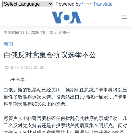
Powered by
Translate
无
障
碍
中国时间 11:12 2026年8月10日 星期一
主页
链
新闻
接
美国
白俄反对党集会抗议选举不公
跳
中国
转
2006年3月19日 08:00
台湾
到
分享
内
港澳
容
白俄罗斯的投票站已经关闭。预期现任总统卢卡申科将以压
国际
跳
倒性多数赢得这次大选。投票站出口民调统计显示，卢卡申
转
分类新闻
最新国际新闻
科星期天赢得80%以上的选票。
到
美中关系
印太
经济·金融·贸易
导
尽管卢卡申科誓言要粉碎任何扰乱公共秩序的示威活动，几
航
热点专题
中东
人权·法律·宗教
千名反对党支持者还是在投票站关闭后聚集在明斯克。反对
跳
党候选人米林科维奇在投票站出口民调统计中获得4%的选