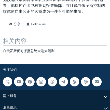
VOA视频
欧洲
科教·文娱·体健
白宫要闻
转
票，他指控卢卡申科策划投票舞弊，并且说白俄罗斯控制的
到
VOA今日焦点
非洲
军事
国会报道
媒体使自由公正的选举成为一件不可能的事情。
检
中文广播
美洲
劳工
美中关系
索
分享
Follow us
全球议题
环境
美国建国250周年
关注我们
埃博拉疫情
相关内容
美国之音专访
白俄罗斯反对派批总统大选为闹剧
重要讲话与声明
台海两岸关系
其他语言网站
关注我们
南中国海争端
关注西藏
关注新疆
网上服务
GEN Z 看美国
卫星信息