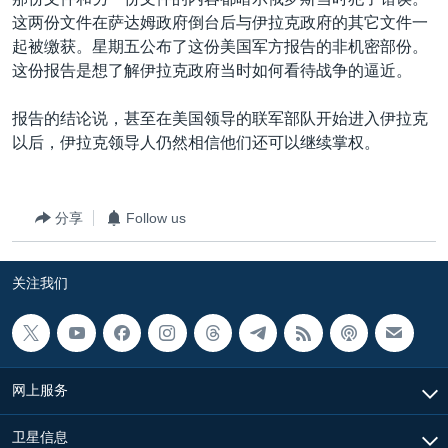
VOA视频
欧洲
科教·文娱·体健
白宫要闻
转
这两份文件在萨达姆政府倒台后与伊拉克政府的其它文件一
到
VOA今日焦点
非洲
军事
国会报道
起被缴获。星期五公布了这份美国军方报告的非机密部份。
检
这份报告是想了解伊拉克政府当时如何看待战争的逼近。
中文广播
美洲
劳工
美中关系
索
全球议题
环境
美国建国250周年
报告的结论说，甚至在美国领导的联军部队开始进入伊拉克
关注我们
以后，伊拉克领导人仍然相信他们还可以继续掌权。
埃博拉疫情
美国之音专访
分享
Follow us
重要讲话与声明
台海两岸关系
其他语言网站
关注我们
南中国海争端
关注西藏
关注新疆
网上服务
GEN Z 看美国
卫星信息