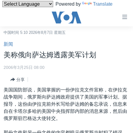
Powered by
Translate
无
障
碍
中国时间 5:10 2026年8月7日 星期五
主页
链
新闻
接
美国
美称俄向萨达姆透露美军计划
跳
中国
转
2006年3月25日 08:00
台湾
到
分享
内
港澳
容
美国国防部说，美国掌握的一份伊拉克文件宣称，在伊拉克
国际
跳
战争期间，俄罗斯向萨达姆政府提供了美国的军事计划。据
转
分类新闻
最新国际新闻
报导，这份由伊拉克前外长写给萨达姆的备忘录说，信息来
到
自在卡塔尔多哈的美国中央指挥部内部的消息来源，然后由
美中关系
印太
经济·金融·贸易
导
俄罗斯驻巴格达大使转交。
航
热点专题
中东
人权·法律·宗教
跳
那份文件和另一份文件的内容都暗示俄罗斯当时犯了错误。