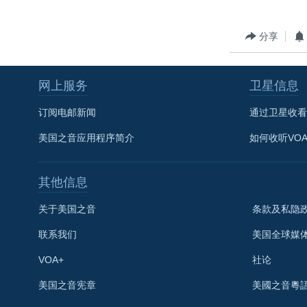
转
VOA今日焦点
非洲
军事
国会报道
到
分享
检
中文广播
美洲
劳工
美中关系
索
全球议题
环境
美国建国250周年
网上服务
卫星信息
埃博拉疫情
订阅电邮新闻
通过卫星收看
美国之音专访
美国之音应用程序简介
如何收听VO
重要讲话与声明
台海两岸关系
其他信息
南中国海争端
关于美国之音
条款及私隐
关注西藏
联系我们
美国全球媒
关注新疆
VOA+
社论
GEN Z 看美国
关注我们
美国之音宪章
美國之音粵