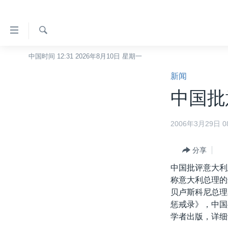
无
障
碍
检
中国时间 12:31 2026年8月10日 星期一
主页
索
链
新闻
美国
接
中国批
中国
跳
转
台湾
2006年3月29日 08
到
港澳
内
容
分享
国际
跳
中国批评意大利
分类新闻
最新国际新闻
转
称意大利总理的
到
美中关系
印太
经济·金融·贸易
贝卢斯科尼总理
导
惩戒录》，中国
热点专题
中东
人权·法律·宗教
航
学者出版，详细
跳
VOA视频
欧洲
科教·文娱·体健
白宫要闻