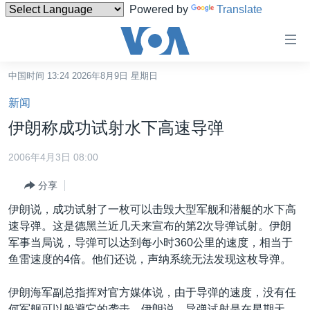
Powered by
Translate
无
障
碍
中国时间 13:24 2026年8月9日 星期日
主页
链
新闻
接
美国
伊朗称成功试射水下高速导弹
跳
中国
转
2006年4月3日 08:00
台湾
到
分享
内
港澳
容
伊朗说，成功试射了一枚可以击毁大型军舰和潜艇的水下高
国际
跳
速导弹。这是德黑兰近几天来宣布的第2次导弹试射。伊朗
转
分类新闻
最新国际新闻
军事当局说，导弹可以达到每小时360公里的速度，相当于
到
鱼雷速度的4倍。他们还说，声纳系统无法发现这枚导弹。
美中关系
印太
经济·金融·贸易
导
航
热点专题
中东
人权·法律·宗教
伊朗海军副总指挥对官方媒体说，由于导弹的速度，没有任
跳
何军舰可以躲避它的袭击。伊朗说，导弹试射是在星期天，