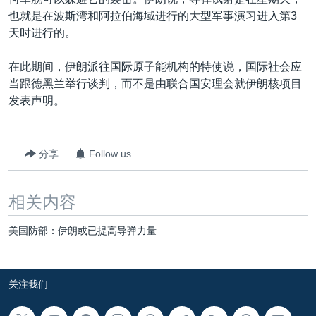
VOA视频
欧洲
科教·文娱·体健
白宫要闻
转
也就是在波斯湾和阿拉伯海域进行的大型军事演习进入第3
到
VOA今日焦点
非洲
军事
国会报道
天时进行的。
检
中文广播
美洲
劳工
美中关系
索
在此期间，伊朗派往国际原子能机构的特使说，国际社会应
全球议题
环境
美国建国250周年
当跟德黑兰举行谈判，而不是由联合国安理会就伊朗核项目
关注我们
发表声明。
埃博拉疫情
美国之音专访
分享
Follow us
重要讲话与声明
台海两岸关系
其他语言网站
相关内容
南中国海争端
美国防部：伊朗或已提高导弹力量
关注西藏
关注新疆
关注我们
GEN Z 看美国