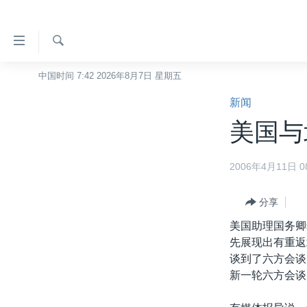
无
障
碍
检
中国时间 7:42 2026年8月7日 星期五
主页
索
链
新闻
美国
接
美国与
中国
跳
转
台湾
2006年4月11日 08
到
港澳
内
容
分享
国际
跳
美国助理国务卿
分类新闻
最新国际新闻
转
先展现出有重返
到
美中关系
印太
经济·金融·贸易
谈到了六方会谈
导
新一轮六方会谈
热点专题
中东
人权·法律·宗教
航
跳
VOA视频
欧洲
科教·文娱·体健
白宫要闻