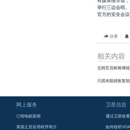
有媒体报导说，
转
举行三边会晤。
VOA今日焦点
非洲
军事
国会报道
到
官方的安全会议
检
中文广播
美洲
劳工
美中关系
索
全球议题
环境
美国建国250周年
分享
埃博拉疫情
美国之音专访
相关内容
重要讲话与声明
北韩官员称将继续
台海两岸关系
六国未能就恢复朝
南中国海争端
关注西藏
关注新疆
网上服务
卫星信息
GEN Z 看美国
订阅电邮新闻
通过卫星收看
美国之音应用程序简介
如何收听VO