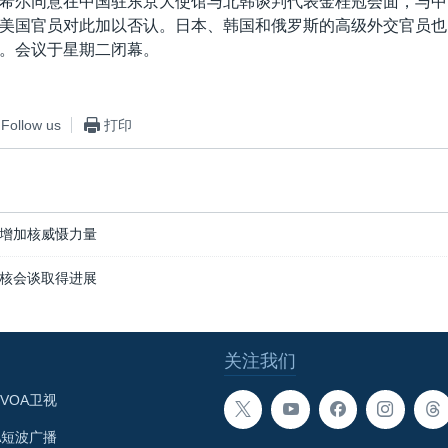
希尔同意在中国驻东京大使馆与北韩谈判代表金桂冠会面，与中
美国官员对此加以否认。日本、韩国和俄罗斯的高级外交官员也
。会议于星期二闭幕。
Follow us
打印
增加核威慑力量
核会谈取得进展
关注我们
VOA卫视
A短波广播