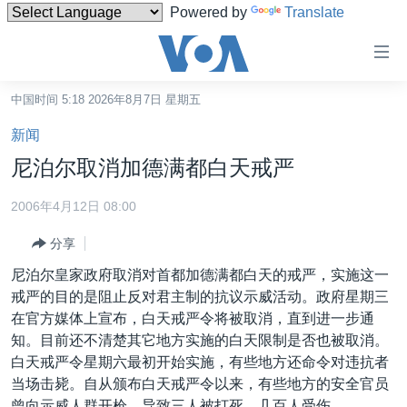
Powered by
Translate
无
障
碍
中国时间 5:18 2026年8月7日 星期五
主页
链
新闻
接
美国
尼泊尔取消加德满都白天戒严
跳
中国
转
2006年4月12日 08:00
台湾
到
分享
内
港澳
容
尼泊尔皇家政府取消对首都加德满都白天的戒严，实施这一
国际
跳
戒严的目的是阻止反对君主制的抗议示威活动。政府星期三
转
分类新闻
最新国际新闻
在官方媒体上宣布，白天戒严令将被取消，直到进一步通
到
知。目前还不清楚其它地方实施的白天限制是否也被取消。
美中关系
印太
经济·金融·贸易
导
白天戒严令星期六最初开始实施，有些地方还命令对违抗者
航
热点专题
中东
人权·法律·宗教
当场击毙。自从颁布白天戒严令以来，有些地方的安全官员
跳
曾向示威人群开枪，导致三人被打死，几百人受伤。