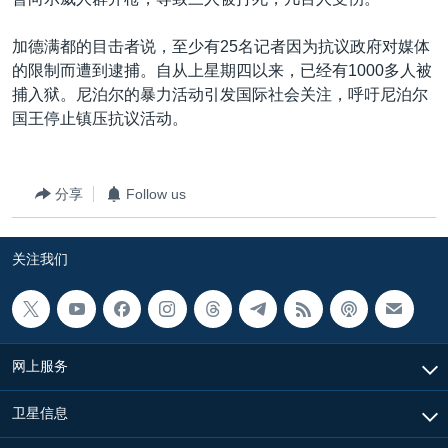
VOA视频
欧洲
科教·文娱·体健
白宫要闻
转
到
VOA今日焦点
非洲
军事
国会报道
加德满都的目击者说，至少有25名记者因为抗议政府对媒体
检
的限制而遭到逮捕。自从上星期四以来，已经有1000多人被
中文广播
美洲
劳工
美中关系
索
捕入狱。尼泊尔的暴力活动引发国际社会关注，呼吁尼泊尔
全球议题
环境
美国建国250周年
国王停止镇压抗议活动。
关注我们
埃博拉疫情
美国之音专访
分享
Follow us
重要讲话与声明
关注我们
台海两岸关系
其他语言网站
南中国海争端
关注西藏
网上服务
关注新疆
GEN Z 看美国
卫星信息