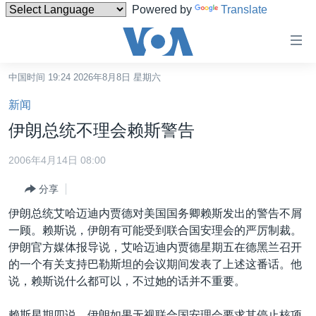
Powered by
Translate
无
障
碍
中国时间 19:24 2026年8月8日 星期六
主页
链
新闻
接
美国
伊朗总统不理会赖斯警告
跳
中国
转
2006年4月14日 08:00
台湾
到
分享
内
港澳
容
伊朗总统艾哈迈迪内贾德对美国国务卿赖斯发出的警告不屑
国际
跳
一顾。赖斯说，伊朗有可能受到联合国安理会的严厉制裁。
转
分类新闻
最新国际新闻
伊朗官方媒体报导说，艾哈迈迪内贾德星期五在德黑兰召开
到
的一个有关支持巴勒斯坦的会议期间发表了上述这番话。他
美中关系
印太
经济·金融·贸易
导
说，赖斯说什么都可以，不过她的话并不重要。
航
热点专题
中东
人权·法律·宗教
跳
赖斯星期四说，伊朗如果无视联合国安理会要求其停止核项