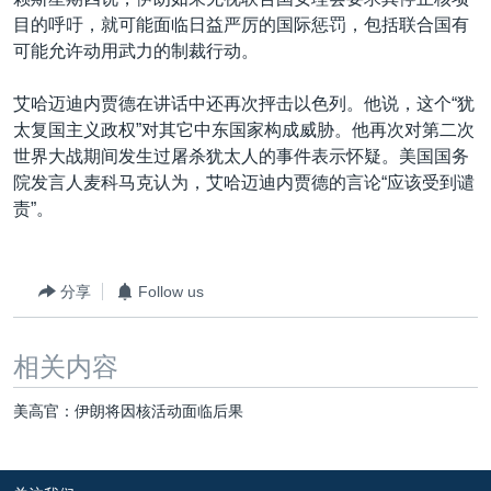
VOA视频
欧洲
科教·文娱·体健
白宫要闻
转
目的呼吁，就可能面临日益严厉的国际惩罚，包括联合国有
到
VOA今日焦点
非洲
军事
国会报道
可能允许动用武力的制裁行动。
检
中文广播
美洲
劳工
美中关系
索
艾哈迈迪内贾德在讲话中还再次抨击以色列。他说，这个“犹
全球议题
环境
美国建国250周年
太复国主义政权”对其它中东国家构成威胁。他再次对第二次
关注我们
世界大战期间发生过屠杀犹太人的事件表示怀疑。美国国务
埃博拉疫情
院发言人麦科马克认为，艾哈迈迪内贾德的言论“应该受到谴
美国之音专访
责”。
重要讲话与声明
台海两岸关系
分享
Follow us
其他语言网站
南中国海争端
相关内容
关注西藏
关注新疆
美高官：伊朗将因核活动面临后果
GEN Z 看美国