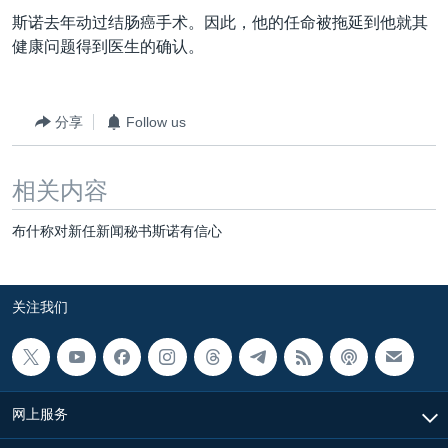
VOA视频
欧洲
科教·文娱·体健
白宫要闻
转
斯诺去年动过结肠癌手术。因此，他的任命被拖延到他就其
到
VOA今日焦点
非洲
军事
国会报道
健康问题得到医生的确认。
检
中文广播
美洲
劳工
美中关系
索
全球议题
环境
美国建国250周年
分享
Follow us
关注我们
埃博拉疫情
相关内容
美国之音专访
重要讲话与声明
布什称对新任新闻秘书斯诺有信心
台海两岸关系
其他语言网站
南中国海争端
关注我们
关注西藏
关注新疆
GEN Z 看美国
网上服务