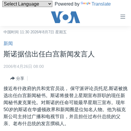
Powered by
Translate
无
障
碍
中国时间 11:30 2026年8月7日 星期五
主页
链
新闻
接
美国
斯诺据信出任白宫新闻发言人
跳
中国
转
2006年4月26日 08:00
台湾
到
分享
内
港澳
容
接近布什政府的共和党官员说， 保守派评论员托尼.斯诺被挑
国际
跳
选出任白宫新闻秘书。斯诺将接替上星期宣布辞职的现任新
转
分类新闻
最新国际新闻
闻秘书麦克莱伦。对斯诺的任命可能最早星期三宣布。现年
到
50岁的斯诺在华盛顿政界和新闻圈是位知名人物。他为福克
美中关系
印太
经济·金融·贸易
导
斯公司主持过广播和电视节目，并且担任过布什总统的父
航
热点专题
中东
人权·法律·宗教
亲、老布什总统的发言撰稿人。
跳