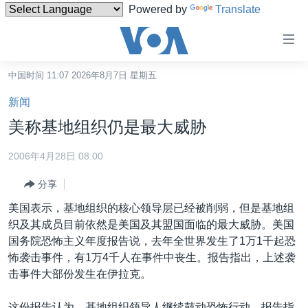
Powered by
Translate
无
障
碍
中国时间 11:07 2026年8月7日 星期五
主页
链
新闻
接
美国
美称基地组织仍是最大威胁
跳
中国
转
2006年4月28日 08:00
台湾
到
分享
内
港澳
容
美国表示，基地组织的核心领导层已经被削弱，但是基地组
国际
跳
织及其成员目前依然是美国及其盟国面临的最大威胁。美国
转
分类新闻
最新国际新闻
国务院恐怖主义年度报告说，去年全世界发生了1万1千起恐
到
怖袭击事件，有1万4千人在事件中丧生。报告指出，上述袭
美中关系
印太
经济·金融·贸易
导
击事件大部份发生在伊拉克。
航
热点专题
中东
人权·法律·宗教
跳
这份报告认为，基地组织领导人继续鼓动恐怖行动。报告指