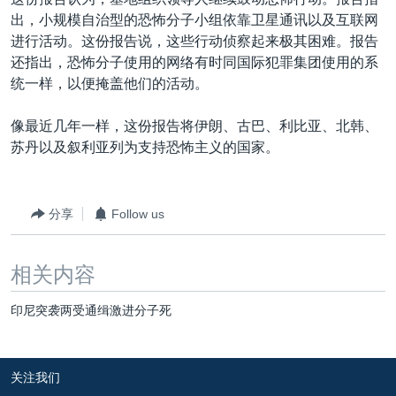
VOA视频
欧洲
科教·文娱·体健
白宫要闻
转
出，小规模自治型的恐怖分子小组依靠卫星通讯以及互联网
到
VOA今日焦点
非洲
军事
国会报道
进行活动。这份报告说，这些行动侦察起来极其困难。报告
检
还指出，恐怖分子使用的网络有时同国际犯罪集团使用的系
中文广播
美洲
劳工
美中关系
索
统一样，以便掩盖他们的活动。
全球议题
环境
美国建国250周年
关注我们
像最近几年一样，这份报告将伊朗、古巴、利比亚、北韩、
埃博拉疫情
苏丹以及叙利亚列为支持恐怖主义的国家。
美国之音专访
重要讲话与声明
分享
Follow us
台海两岸关系
其他语言网站
南中国海争端
相关内容
关注西藏
印尼突袭两受通缉激进分子死
关注新疆
GEN Z 看美国
关注我们