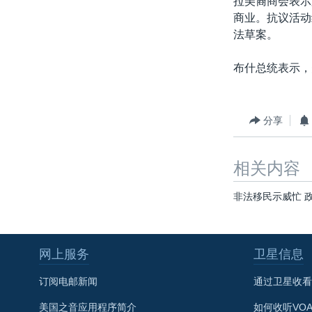
拉美裔商会表示
转
商业。抗议活动
VOA今日焦点
非洲
军事
国会报道
到
法草案。
检
中文广播
美洲
劳工
美中关系
索
布什总统表示，
全球议题
环境
美国建国250周年
埃博拉疫情
美国之音专访
分享
重要讲话与声明
相关内容
台海两岸关系
南中国海争端
非法移民示威忙 
关注西藏
关注新疆
网上服务
卫星信息
GEN Z 看美国
订阅电邮新闻
通过卫星收看
美国之音应用程序简介
如何收听VO