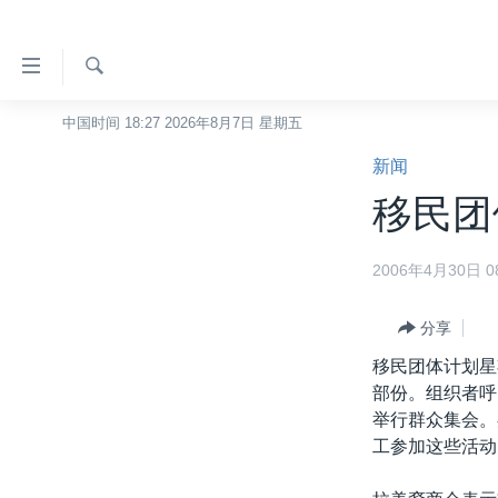
无
障
碍
检
中国时间 18:27 2026年8月7日 星期五
主页
索
链
新闻
美国
接
移民团
中国
跳
转
台湾
2006年4月30日 08
到
港澳
内
容
分享
国际
跳
移民团体计划星
分类新闻
最新国际新闻
转
部份。组织者呼
到
美中关系
印太
经济·金融·贸易
举行群众集会。
导
工参加这些活动
热点专题
中东
人权·法律·宗教
航
跳
VOA视频
欧洲
科教·文娱·体健
白宫要闻