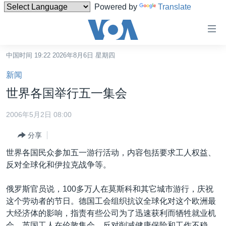
Powered by
Translate
无
障
碍
中国时间 19:22 2026年8月6日 星期四
主页
链
新闻
接
美国
世界各国举行五一集会
跳
中国
转
2006年5月2日 08:00
台湾
到
分享
内
港澳
容
世界各国民众参加五一游行活动，内容包括要求工人权益、
国际
跳
反对全球化和伊拉克战争等。
转
分类新闻
最新国际新闻
到
俄罗斯官员说，100多万人在莫斯科和其它城市游行，庆祝
美中关系
印太
经济·金融·贸易
导
这个劳动者的节日。德国工会组织抗议全球化对这个欧洲最
航
热点专题
中东
人权·法律·宗教
大经济体的影响，指责有些公司为了迅速获利而牺牲就业机
跳
会。英国工人在伦敦集会，反对削减健康保险和工作不稳