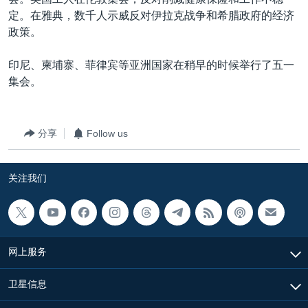
VOA视频
欧洲
科教·文娱·体健
白宫要闻
转
定。在雅典，数千人示威反对伊拉克战争和希腊政府的经济
到
VOA今日焦点
非洲
军事
国会报道
政策。
检
中文广播
美洲
劳工
美中关系
索
印尼、柬埔寨、菲律宾等亚洲国家在稍早的时候举行了五一
全球议题
环境
美国建国250周年
集会。
关注我们
埃博拉疫情
美国之音专访
分享
Follow us
重要讲话与声明
关注我们
台海两岸关系
其他语言网站
南中国海争端
关注西藏
网上服务
关注新疆
GEN Z 看美国
卫星信息