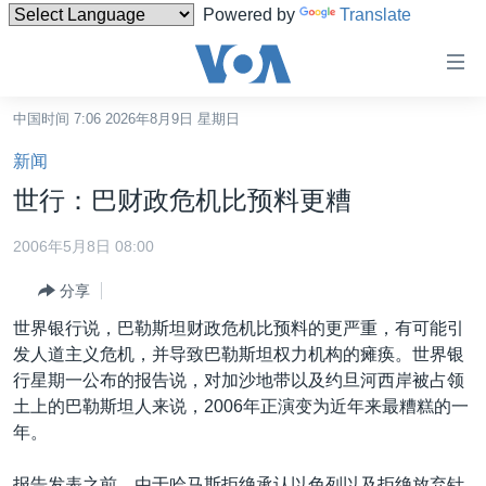
Powered by
Translate
无
障
碍
中国时间 7:06 2026年8月9日 星期日
主页
链
新闻
接
美国
世行：巴财政危机比预料更糟
跳
中国
转
2006年5月8日 08:00
台湾
到
分享
内
港澳
容
世界银行说，巴勒斯坦财政危机比预料的更严重，有可能引
国际
跳
发人道主义危机，并导致巴勒斯坦权力机构的瘫痪。世界银
转
分类新闻
最新国际新闻
行星期一公布的报告说，对加沙地带以及约旦河西岸被占领
到
土上的巴勒斯坦人来说，2006年正演变为近年来最糟糕的一
美中关系
印太
经济·金融·贸易
导
年。
航
热点专题
中东
人权·法律·宗教
跳
报告发表之前，由于哈马斯拒绝承认以色列以及拒绝放弃针