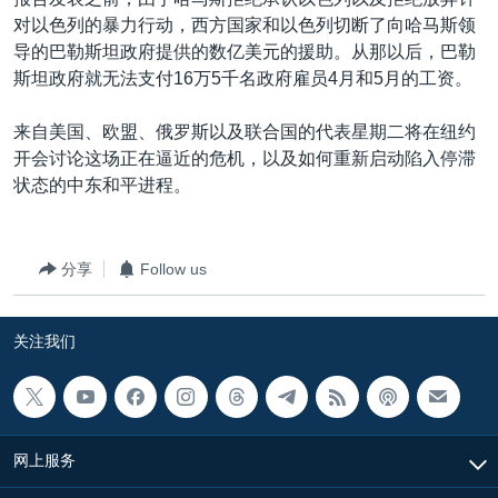
VOA视频
欧洲
科教·文娱·体健
白宫要闻
转
对以色列的暴力行动，西方国家和以色列切断了向哈马斯领
到
VOA今日焦点
非洲
军事
国会报道
导的巴勒斯坦政府提供的数亿美元的援助。从那以后，巴勒
检
斯坦政府就无法支付16万5千名政府雇员4月和5月的工资。
中文广播
美洲
劳工
美中关系
索
全球议题
环境
美国建国250周年
来自美国、欧盟、俄罗斯以及联合国的代表星期二将在纽约
关注我们
开会讨论这场正在逼近的危机，以及如何重新启动陷入停滞
埃博拉疫情
状态的中东和平进程。
美国之音专访
重要讲话与声明
分享
Follow us
台海两岸关系
其他语言网站
南中国海争端
关注我们
关注西藏
关注新疆
GEN Z 看美国
网上服务