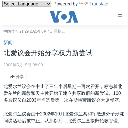
Powered by
Translate
无
障
碍
中国时间 21:29 2026年8月7日 星期五
主页
链
新闻
接
美国
北爱议会开始分享权力新尝试
跳
中国
转
2006年5月15日 08:00
台湾
到
分享
内
港澳
容
北爱尔兰议会在中止了三年半后星期一再次召开，标志着北
国际
跳
爱尔兰的新教和天主教开始了建立共享政府的新尝试。100
转
分类新闻
最新国际新闻
多名议员自2003年当选后第一次在斯特蒙斯议会大厦就座。
到
美中关系
印太
经济·金融·贸易
导
北爱尔兰议会由于2002年10月北爱尔兰共和军激进分子涉嫌
航
热点专题
中东
人权·法律·宗教
间谍活动后被中止。从那以后，北爱尔兰直接归伦敦管理。
跳