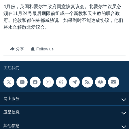
VOA视频
欧洲
科教·文娱·体健
白宫要闻
转
4月份，英国和爱尔兰政府同意恢复议会。北爱尔兰议员必
到
VOA今日焦点
非洲
军事
国会报道
须在11月24号最后期限前组成一个新教和天主教的联合政
检
府。伦敦和都伯林都威胁说，如果到时不能达成协议，他们
中文广播
美洲
劳工
美中关系
索
将永久解散北爱议会。
全球议题
环境
美国建国250周年
关注我们
埃博拉疫情
分享
Follow us
美国之音专访
重要讲话与声明
关注我们
台海两岸关系
其他语言网站
南中国海争端
关注西藏
网上服务
关注新疆
卫星信息
GEN Z 看美国
其他信息