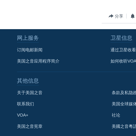
转
VOA今日焦点
非洲
军事
国会报道
到
分享
检
中文广播
美洲
劳工
美中关系
索
全球议题
环境
美国建国250周年
网上服务
卫星信息
埃博拉疫情
订阅电邮新闻
通过卫星收看
美国之音专访
美国之音应用程序简介
如何收听VO
重要讲话与声明
台海两岸关系
其他信息
南中国海争端
关于美国之音
条款及私隐
关注西藏
联系我们
美国全球媒
关注新疆
VOA+
社论
GEN Z 看美国
关注我们
美国之音宪章
美國之音粵