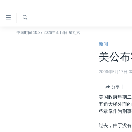
无
障
碍
检
中国时间 10:27 2026年8月8日 星期六
主页
索
链
新闻
美国
接
美公布
中国
跳
转
台湾
2006年5月17日 08
到
港澳
内
容
分享
国际
跳
美国政府星期二
分类新闻
最新国际新闻
转
五角大楼外面的
到
美中关系
印太
经济·金融·贸易
些录像作为刑事
导
热点专题
中东
人权·法律·宗教
航
过去，由于没有
跳
VOA视频
欧洲
科教·文娱·体健
白宫要闻