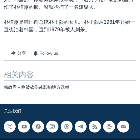
VOA视频
欧洲
科教·文娱·体健
白宫要闻
转
伤了朴槿惠的脸。警察拘捕了一名嫌疑人。
到
VOA今日焦点
非洲
军事
国会报道
检
朴槿惠是韩国前总统朴正熙的女儿。朴正熙从1961年开始一
中文广播
美洲
劳工
美中关系
索
直统治着韩国，直到1979年被人刺杀。
全球议题
环境
美国建国250周年
关注我们
埃博拉疫情
分享
Follow us
美国之音专访
重要讲话与声明
相关内容
台海两岸关系
其他语言网站
韩政界人物被砍伤或影响地方选举
南中国海争端
关注西藏
关注我们
关注新疆
GEN Z 看美国