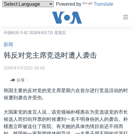
Powered by
Translate
无
障
碍
中国时间 0:42 2026年8月7日 星期五
主页
链
新闻
接
美国
韩反对党主席竞选时遭人袭击
跳
中国
转
2006年5月20日 08:00
台湾
到
分享
内
港澳
容
韩国主要的反对党的党主席星期六在首尔进行竞选活动的时
国际
跳
候遭到袭击并受伤。
转
分类新闻
最新国际新闻
到
大国家党的发言人说，该党领袖朴槿惠在为竞选该党的市长
美中关系
印太
经济·金融·贸易
导
候选人而扫街拜票的时候遭到一名不明身份的人的袭击。朴
航
热点专题
中东
人权·法律·宗教
槿惠立即被送往了医院。有关她的具体伤情目前还不得而
跳
知。韩国的一家新闻媒体报导说，一名男子用不明的武器打