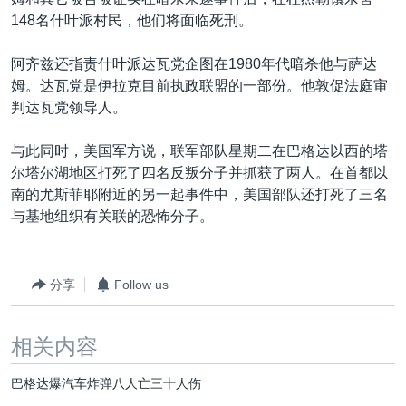
VOA视频
欧洲
科教·文娱·体健
白宫要闻
转
148名什叶派村民，他们将面临死刑。
到
VOA今日焦点
非洲
军事
国会报道
检
阿齐兹还指责什叶派达瓦党企图在1980年代暗杀他与萨达
中文广播
美洲
劳工
美中关系
索
姆。达瓦党是伊拉克目前执政联盟的一部份。他敦促法庭审
全球议题
环境
美国建国250周年
判达瓦党领导人。
关注我们
埃博拉疫情
与此同时，美国军方说，联军部队星期二在巴格达以西的塔
美国之音专访
尔塔尔湖地区打死了四名反叛分子并抓获了两人。在首都以
南的尤斯菲耶附近的另一起事件中，美国部队还打死了三名
重要讲话与声明
与基地组织有关联的恐怖分子。
台海两岸关系
其他语言网站
南中国海争端
分享
Follow us
关注西藏
关注新疆
相关内容
GEN Z 看美国
巴格达爆汽车炸弹八人亡三十人伤