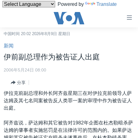
Powered by
Translate
无
障
碍
中国时间 20:02 2026年8月9日 星期日
主页
链
新闻
接
美国
伊前副总理作为被告证人出庭
跳
中国
转
2006年5月24日 08:00
台湾
到
分享
内
港澳
容
伊拉克前副总理和外长阿齐兹星期三在对伊拉克前领导人萨
国际
跳
达姆及其七名同案被告反人类罪一案的审理中作为被告证人
转
分类新闻
最新国际新闻
出庭。
到
美中关系
印太
经济·金融·贸易
导
阿齐兹说，萨达姆和其它被告对1982年企图在杜杰勒暗杀萨
航
热点专题
中东
人权·法律·宗教
达姆的肇事者实施惩罚是在法律许可的范围内的。如果萨达
跳
姆和其它被告被证实在暗杀未遂事件后，在杜杰勒镇杀害