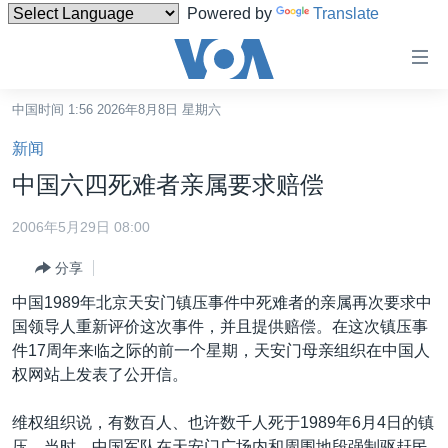
Powered by
Translate
无
障
碍
中国时间 1:56 2026年8月8日 星期六
主页
链
新闻
接
美国
中国六四死难者亲属要求赔偿
跳
中国
转
2006年5月29日 08:00
台湾
到
分享
内
港澳
容
中国1989年北京天安门镇压事件中死难者的亲属再次要求中
国际
跳
国领导人重新评价这次事件，并且提供赔偿。在这次镇压事
转
分类新闻
最新国际新闻
件17周年来临之际的前一个星期，天安门母亲组织在中国人
到
权网站上发表了公开信。
美中关系
印太
经济·金融·贸易
导
航
热点专题
中东
人权·法律·宗教
维权组织说，有数百人、也许数千人死于1989年6月4日的镇
跳
压。当时，中国军队在天安门广场内和周围地段强制驱赶民