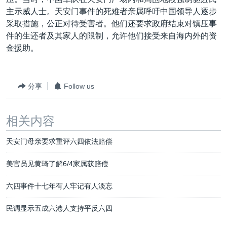
VOA视频
欧洲
科教·文娱·体健
白宫要闻
转
主示威人士。天安门事件的死难者亲属呼吁中国领导人逐步
到
VOA今日焦点
非洲
军事
国会报道
采取措施，公正对待受害者。他们还要求政府结束对镇压事
检
件的生还者及其家人的限制，允许他们接受来自海内外的资
中文广播
美洲
劳工
美中关系
索
金援助。
全球议题
环境
美国建国250周年
关注我们
埃博拉疫情
分享
Follow us
美国之音专访
重要讲话与声明
相关内容
台海两岸关系
其他语言网站
天安门母亲要求重评六四依法赔偿
南中国海争端
美官员见黄琦了解6/4家属获赔偿
关注西藏
六四事件十七年有人牢记有人淡忘
关注新疆
GEN Z 看美国
民调显示五成六港人支持平反六四