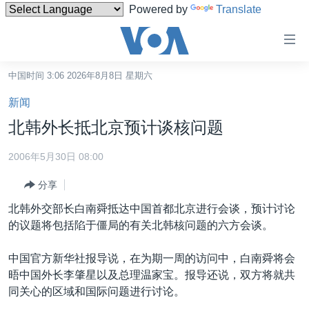
Powered by
Translate
无
障
碍
中国时间 3:06 2026年8月8日 星期六
主页
链
新闻
接
美国
北韩外长抵北京预计谈核问题
跳
中国
转
2006年5月30日 08:00
台湾
到
分享
内
港澳
容
北韩外交部长白南舜抵达中国首都北京进行会谈，预计讨论
国际
跳
的议题将包括陷于僵局的有关北韩核问题的六方会谈。
转
分类新闻
最新国际新闻
到
中国官方新华社报导说，在为期一周的访问中，白南舜将会
美中关系
印太
经济·金融·贸易
导
晤中国外长李肇星以及总理温家宝。报导还说，双方将就共
航
热点专题
中东
人权·法律·宗教
同关心的区域和国际问题进行讨论。
跳