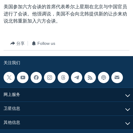
VOA视频
欧洲
科教·文娱·体健
白宫要闻
转
美国参加六方会谈的首席代表希尔上星期在北京与中国官员
到
VOA今日焦点
非洲
军事
国会报道
进行了会谈。他强调说，美国不会向北韩提供新的让步来劝
检
说北韩重新加入六方会谈。
中文广播
美洲
劳工
美中关系
索
全球议题
环境
美国建国250周年
关注我们
分享
Follow us
埃博拉疫情
美国之音专访
关注我们
重要讲话与声明
台海两岸关系
其他语言网站
南中国海争端
网上服务
关注西藏
卫星信息
关注新疆
GEN Z 看美国
其他信息