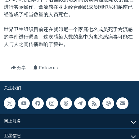
VOA视频
欧洲
科教·文娱·体健
白宫要闻
转
进行实际操作。禽流感在亚太经合组织成员国印尼和越南已
到
VOA今日焦点
非洲
军事
国会报道
经造成了相当数量的人员死亡。
检
中文广播
美洲
劳工
美中关系
索
世界卫生组织目前还在就印尼一个家庭七名成员死于禽流感
全球议题
环境
美国建国250周年
的事件进行调查。这次感染人数的集中为禽流感病毒可能在
关注我们
人与人之间传播敲响了警钟。
埃博拉疫情
美国之音专访
分享
Follow us
重要讲话与声明
台海两岸关系
其他语言网站
关注我们
南中国海争端
关注西藏
关注新疆
网上服务
GEN Z 看美国
卫星信息