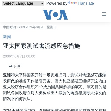
Powered by
Translate
无
障
碍
中国时间 17:09 2026年8月9日 星期日
主页
链
新闻
接
美国
亚太国家测试禽流感应急措施
跳
中国
转
2006年6月7日 08:00
台湾
到
分享
内
港澳
容
亚洲和太平洋国家开始一场灾难演习，测试对禽流感可能爆
国际
跳
发而做的准备工作是否完备。澳大利亚星期三组织了这场由
转
分类新闻
最新国际新闻
亚太经济合作组织21个成员国共同参加的演习。演习目的是
到
测试各国政府在对人类构成重大威胁的禽流感病毒大爆发的
美中关系
印太
经济·金融·贸易
导
情况下如何反应。
航
热点专题
中东
人权·法律·宗教
跳
在24小时的演习中，各国政府就如何协调禽流感爆发的信息