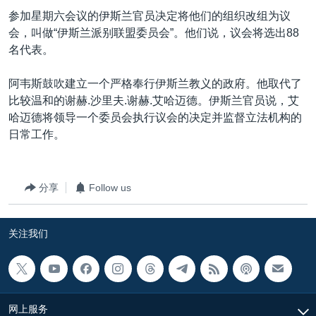
VOA视频
欧洲
科教·文娱·体健
白宫要闻
转
参加星期六会议的伊斯兰官员决定将他们的组织改组为议
到
VOA今日焦点
非洲
军事
国会报道
会，叫做“伊斯兰派别联盟委员会”。他们说，议会将选出88
检
名代表。
中文广播
美洲
劳工
美中关系
索
全球议题
环境
美国建国250周年
阿韦斯鼓吹建立一个严格奉行伊斯兰教义的政府。他取代了
关注我们
比较温和的谢赫.沙里夫.谢赫.艾哈迈德。伊斯兰官员说，艾
埃博拉疫情
哈迈德将领导一个委员会执行议会的决定并监督立法机构的
美国之音专访
日常工作。
重要讲话与声明
台海两岸关系
分享
Follow us
其他语言网站
南中国海争端
关注我们
关注西藏
关注新疆
GEN Z 看美国
网上服务