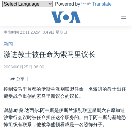
Powered by
Translate
无
障
碍
中国时间 23:11 2026年8月9日 星期日
主页
链
新闻
接
美国
激进教士被任命为索马里议长
跳
中国
转
2006年6月25日 08:00
台湾
到
分享
内
港澳
容
控制索马里首都的伊斯兰派别联盟任命一名激进的教士出任
国际
跳
遭受战争重创的索马里新议会的议长。
转
分类新闻
最新国际新闻
到
谢赫.哈桑.达西尔.阿韦斯是伊斯兰派别联盟星期六在摩加迪
美中关系
印太
经济·金融·贸易
导
沙举行会议时被任命担任这个职务的。由于阿韦斯与基地恐
航
热点专题
中东
人权·法律·宗教
怖组织有联系，他被华盛顿看成是一名恐怖分子。
跳