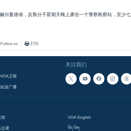
赫尔曼德省，反叛分子星期天晚上袭击一个警察检察站，至少七
Follow us
打印
关注我们
VOA卫视
A短波广播
政策
VOA English
体总署
བོད་ཡིག