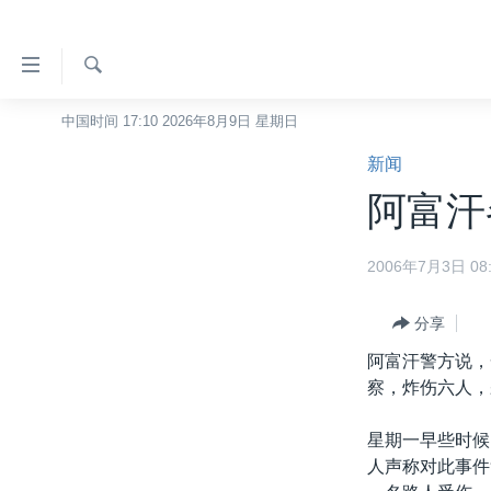
无
障
碍
检
中国时间 17:10 2026年8月9日 星期日
主页
索
链
新闻
美国
接
阿富汗
中国
跳
转
台湾
2006年7月3日 08:
到
港澳
内
容
分享
国际
跳
阿富汗警方说，
分类新闻
最新国际新闻
转
察，炸伤六人，
到
美中关系
印太
经济·金融·贸易
导
星期一早些时候
热点专题
中东
人权·法律·宗教
航
人声称对此事件
跳
VOA视频
欧洲
科教·文娱·体健
白宫要闻