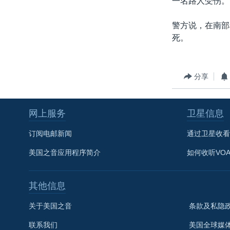
一名路人受伤。
转
VOA今日焦点
非洲
军事
国会报道
到
警方说，在南部
检
中文广播
美洲
劳工
美中关系
死。
索
全球议题
环境
美国建国250周年
埃博拉疫情
分享
美国之音专访
重要讲话与声明
网上服务
卫星信息
台海两岸关系
订阅电邮新闻
通过卫星收看
南中国海争端
美国之音应用程序简介
如何收听VO
关注西藏
关注新疆
其他信息
GEN Z 看美国
关于美国之音
条款及私隐
联系我们
美国全球媒