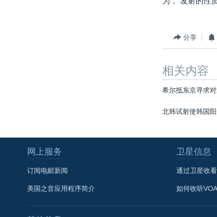
为，“发射的性
转
VOA今日焦点
非洲
军事
国会报道
到
检
中文广播
美洲
劳工
美中关系
分享
索
全球议题
环境
美国建国250周年
埃博拉疫情
相关内容
美国之音专访
希尔抵东京寻求对
重要讲话与声明
北韩试射使韩国阳
台海两岸关系
南中国海争端
网上服务
卫星信息
关注西藏
关注新疆
订阅电邮新闻
通过卫星收看
GEN Z 看美国
美国之音应用程序简介
如何收听VO