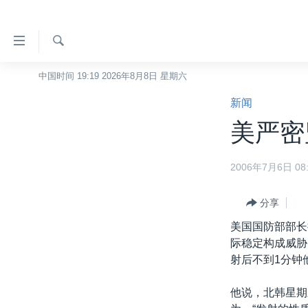
无
障
碍
检
中国时间 19:19 2026年8月8日 星期六
主页
索
链
新闻
美国
接
美严密
中国
跳
转
台湾
2006年7月6日 08:
到
港澳
内
容
分享
国际
跳
美国国防部部长
分类新闻
最新国际新闻
转
际稳定构成威胁
到
美中关系
印太
经济·金融·贸易
射后不到1分钟
导
热点专题
中东
人权·法律·宗教
航
他说，北韩星期
跳
VOA视频
欧洲
科教·文娱·体健
白宫要闻