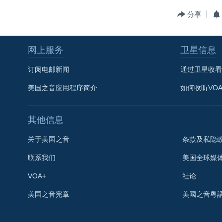
转
VOA今日焦点
非洲
军事
国会报道
分享
到
检
中文广播
美洲
劳工
美中关系
索
网上服务
卫星信息
全球议题
环境
美国建国250周年
埃博拉疫情
订阅电邮新闻
通过卫星收看
美国之音专访
美国之音应用程序简介
如何收听VO
重要讲话与声明
其他信息
台海两岸关系
南中国海争端
关于美国之音
条款及私隐
关注西藏
联系我们
美国全球媒
关注新疆
VOA+
社论
GEN Z 看美国
美国之音宪章
美國之音粵
关注我们