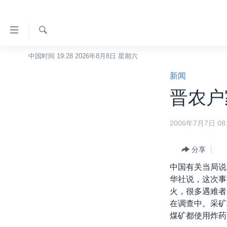
无
障
碍
检
中国时间 19:28 2026年8月8日 星期六
主页
索
链
新闻
美国
接
晋农户
中国
跳
转
台湾
2006年7月7日 08:
到
港澳
内
容
分享
国际
跳
中国有关当局说
分类新闻
最新国际新闻
转
华社说，这次事
到
美中关系
印太
经济·金融·贸易
火，很多遇难者
导
在调查中。采矿
热点专题
中东
人权·法律·宗教
航
煤矿都使用炸药
跳
VOA视频
欧洲
科教·文娱·体健
白宫要闻