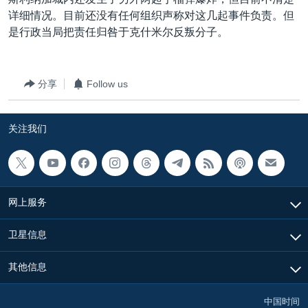
VOA视频
欧洲
科教·文娱·体健
白宫要闻
转
详细情况。目前还没有任何组织声称对这几起事件负责。但
到
VOA今日焦点
非洲
军事
国会报道
是行政当局把责任归咎于克什米尔反叛分子。
检
中文广播
美洲
劳工
美中关系
索
全球议题
环境
美国建国250周年
分享
Follow us
关注我们
埃博拉疫情
关注我们
美国之音专访
重要讲话与声明
台海两岸关系
其他语言网站
网上服务
南中国海争端
关注西藏
卫星信息
关注新疆
其他信息
GEN Z 看美国
中国时间