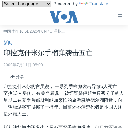
Powered by
Translate
无
障
碍
中国时间 16:51 2026年8月7日 星期五
主页
链
新闻
接
美国
印控克什米尔手榴弹袭击五亡
跳
中国
转
2006年7月11日 08:00
台湾
到
分享
内
港澳
容
印控克什米尔的官员说， 一系列手榴弹袭击导致5人死亡，
国际
跳
至少13人受伤。有关当局说， 被怀疑是伊斯兰反叛分子的人
转
分类新闻
最新国际新闻
星期二在夏季首都斯利纳加繁忙的旅游胜地德尔湖附近，向
到
一辆旅游客车投掷了手榴弹。目前还不清楚死者是本国人还
美中关系
印太
经济·金融·贸易
导
是外籍人士。
航
热点专题
中东
人权·法律·宗教
跳
斯利纳加城内还发生了另外两起手榴弹爆炸，但目前不清楚