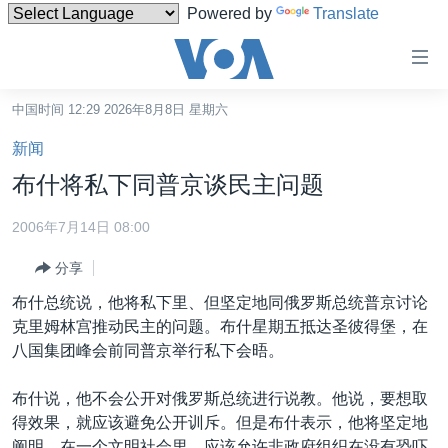
Powered by
Translate
无
障
碍
中国时间 12:29 2026年8月8日 星期六
主页
链
新闻
接
美国
布什将私下同普京谈民主问题
跳
中国
转
2006年7月14日 08:00
台湾
到
分享
内
港澳
容
布什总统说，他将私下里、但坚定地同俄罗斯总统普京讨论
国际
跳
克里姆林宫推动民主的问题。布什星期五抵达圣彼得堡，在
转
分类新闻
最新国际新闻
八国集团峰会前同普京举行私下会晤。
到
美中关系
印太
经济·金融·贸易
导
布什说，他不会公开对俄罗斯总统进行说教。他说，要想取
航
热点专题
中东
人权·法律·宗教
得效果，就应该避免公开训斥。但是布什表示，他将坚定地
跳
阐明，在一个文明社会里，应该允许非政府组织在没有恐吓