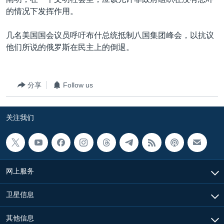
VOA视频
欧洲
科教·文娱·体健
白宫要闻
转
的情况下发挥作用。
到
VOA今日焦点
非洲
军事
国会报道
检
几名美国国会议员呼吁布什总统抵制八国集团峰会，以抗议
中文广播
美洲
劳工
美中关系
索
他们所说的俄罗斯在民主上的倒退。
全球议题
环境
美国建国250周年
关注我们
埃博拉疫情
分享
Follow us
美国之音专访
重要讲话与声明
关注我们
台海两岸关系
其他语言网站
南中国海争端
关注西藏
网上服务
关注新疆
卫星信息
GEN Z 看美国
其他信息