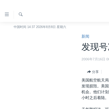
无
障
碍
检
中国时间 14:37 2026年8月8日 星期六
主页
索
链
新闻
美国
接
发现号
中国
跳
转
台湾
2006年7月16日 08
到
港澳
内
容
分享
国际
跳
美国航空航天局
分类新闻
最新国际新闻
转
发现损毁。美国
到
美中关系
印太
经济·金融·贸易
机会。他们计划
导
小时之后着陆。
热点专题
中东
人权·法律·宗教
航
跳
VOA视频
欧洲
科教·文娱·体健
白宫要闻