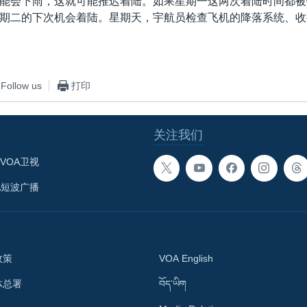
能会下雨，这就可能推迟着陆。如果星期一这两次着陆时间都被
期二的下次机会着陆。星期天，宇航员检查飞机的降落系统、收
Follow us
打印
关注我们
VOA卫视
A短波广播
政策
VOA English
体总署
བོད་ཡིག