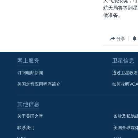
天气预报说，可
转
航天局将等到星
VOA今日焦点
非洲
军事
国会报道
到
做准备。
检
中文广播
美洲
劳工
美中关系
索
全球议题
环境
美国建国250周年
分享
埃博拉疫情
美国之音专访
网上服务
卫星信息
重要讲话与声明
订阅电邮新闻
通过卫星收看
台海两岸关系
美国之音应用程序简介
如何收听VO
南中国海争端
关注西藏
其他信息
关注新疆
关于美国之音
条款及私隐
GEN Z 看美国
联系我们
美国全球媒