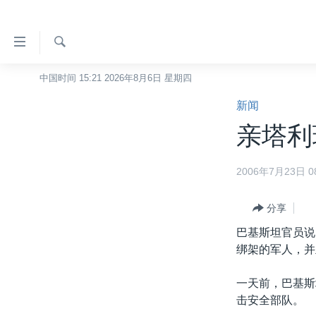
无
障
碍
检
中国时间 15:21 2026年8月6日 星期四
主页
索
链
新闻
美国
接
亲塔利
中国
跳
转
台湾
2006年7月23日 08
到
港澳
内
容
分享
国际
跳
巴基斯坦官员说
分类新闻
最新国际新闻
转
绑架的军人，并
到
美中关系
印太
经济·金融·贸易
导
一天前，巴基斯
热点专题
中东
人权·法律·宗教
航
击安全部队。
跳
VOA视频
欧洲
科教·文娱·体健
白宫要闻