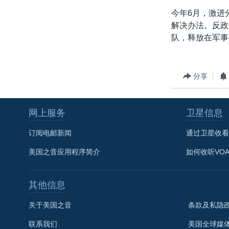
转
今年6月，激进
VOA今日焦点
非洲
军事
国会报道
到
解决办法。反政
检
中文广播
美洲
劳工
美中关系
队，释放在军事
索
全球议题
环境
美国建国250周年
埃博拉疫情
分享
美国之音专访
重要讲话与声明
网上服务
卫星信息
台海两岸关系
订阅电邮新闻
通过卫星收看
南中国海争端
美国之音应用程序简介
如何收听VO
关注西藏
关注新疆
其他信息
GEN Z 看美国
关于美国之音
条款及私隐
联系我们
美国全球媒