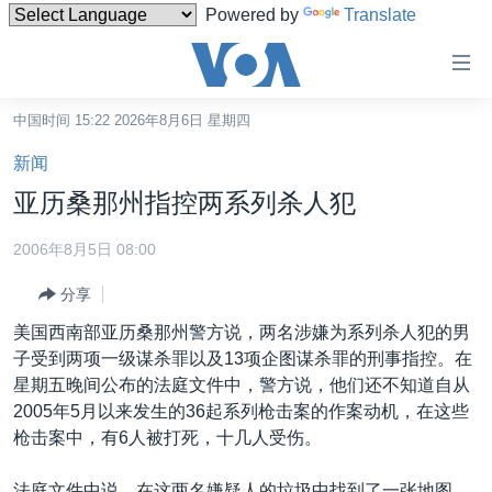
Powered by
Translate
无
障
碍
中国时间 15:22 2026年8月6日 星期四
主页
链
新闻
接
美国
亚历桑那州指控两系列杀人犯
跳
中国
转
2006年8月5日 08:00
台湾
到
分享
内
港澳
容
美国西南部亚历桑那州警方说，两名涉嫌为系列杀人犯的男
国际
跳
子受到两项一级谋杀罪以及13项企图谋杀罪的刑事指控。在
转
分类新闻
最新国际新闻
星期五晚间公布的法庭文件中，警方说，他们还不知道自从
到
2005年5月以来发生的36起系列枪击案的作案动机，在这些
美中关系
印太
经济·金融·贸易
导
枪击案中，有6人被打死，十几人受伤。
航
热点专题
中东
人权·法律·宗教
跳
法庭文件中说，在这两名嫌疑人的垃圾中找到了一张地图，