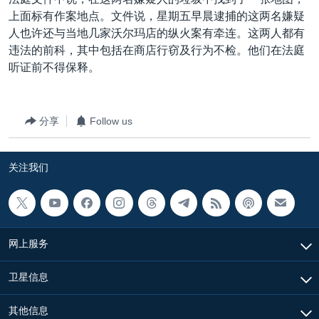
VOA视频
欧洲
科教·文娱·体健
白宫要闻
转
上面标有作案地点。文件说，星期五早晨逮捕的这两名嫌疑
到
VOA今日焦点
非洲
军事
国会报道
人也许还与当地几家沃尔玛店的纵火案有牵连。这两人都有
检
违法的前科，其中包括在商店行窃及行为不检。他们在法庭
中文广播
美洲
劳工
美中关系
索
听证前不得保释。
全球议题
环境
美国建国250周年
关注我们
埃博拉疫情
分享
Follow us
美国之音专访
重要讲话与声明
关注我们
台海两岸关系
其他语言网站
南中国海争端
关注西藏
网上服务
关注新疆
卫星信息
GEN Z 看美国
其他信息