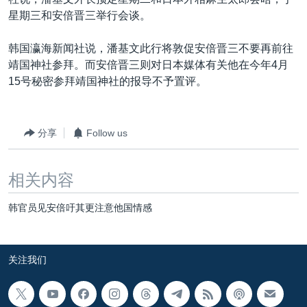
VOA视频
欧洲
科教·文娱·体健
白宫要闻
转
星期三和安倍晋三举行会谈。
到
VOA今日焦点
非洲
军事
国会报道
检
韩国瀛海新闻社说，潘基文此行将敦促安倍晋三不要再前往
中文广播
美洲
劳工
美中关系
索
靖国神社参拜。而安倍晋三则对日本媒体有关他在今年4月
全球议题
环境
美国建国250周年
15号秘密参拜靖国神社的报导不予置评。
关注我们
埃博拉疫情
美国之音专访
分享
Follow us
重要讲话与声明
相关内容
台海两岸关系
其他语言网站
南中国海争端
韩官员见安倍吁其更注意他国情感
关注西藏
关注新疆
关注我们
GEN Z 看美国