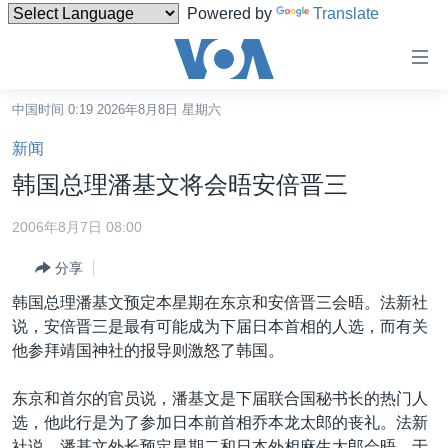
Powered by
Translate
无
障
碍
中国时间 0:19 2026年8月8日 星期六
主页
链
新闻
接
美国
韩国总理潘基文将会晤安倍晋三
跳
中国
转
2006年8月7日 08:00
台湾
到
分享
内
港澳
容
韩国总理潘基文预定本星期在东京和安倍晋三会晤。法新社
国际
跳
说，安倍晋三是最有可能成为下届日本首相的人选，而有关
转
分类新闻
最新国际新闻
他参拜靖国神社的报导则激怒了韩国。
到
美中关系
印太
经济·金融·贸易
导
东京和首尔的官员说，潘基文是下届联合国秘书长的热门人
航
热点专题
中东
人权·法律·宗教
选，他此行是为了参加日本前首相乔本龙太郎的丧礼。法新
跳
社说，潘基文外长预定星期二和日本外相麻生太郎会晤，于