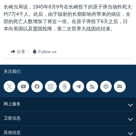
VOA视频
欧洲
科教·文娱·体健
白宫要闻
转
长崎当局说，1945年8月9号在长崎投下的原子弹当场炸死大
到
VOA今日焦点
非洲
军事
国会报道
约7万4千人。此后，由于辐射的长期影响所带来的病症，全
检
部的死亡人数增加了将近一倍。在原子弹投下6天之后，日
中文广播
美洲
劳工
美中关系
索
本向美国以及盟国投降，第二次世界大战因此结束。
全球议题
环境
美国建国250周年
关注我们
埃博拉疫情
分享
Follow us
美国之音专访
重要讲话与声明
关注我们
台海两岸关系
其他语言网站
南中国海争端
关注西藏
网上服务
关注新疆
卫星信息
GEN Z 看美国
其他信息