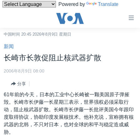
Powered by
Translate
无
障
碍
中国时间 20:45 2026年8月9日 星期日
主页
链
新闻
接
美国
长崎市长敦促阻止核武器扩散
跳
中国
转
2006年8月9日 08:00
台湾
到
分享
内
港澳
容
61年前的今天，日本的工业中心长崎被一颗美国原子弹摧
国际
跳
毁。长崎市长伊藤一长星期三表示，世界强权必须采取行
转
分类新闻
最新国际新闻
动，阻止核武器扩散。长崎市长伊藤一长批评美国今年跟印
到
度取得协议，协助印度发展核技术。他补充说，宣称拥有核
美中关系
印太
经济·金融·贸易
导
武器的北韩，不只对日本，也对全球的和平与稳定造成威
航
热点专题
中东
人权·法律·宗教
胁。
跳