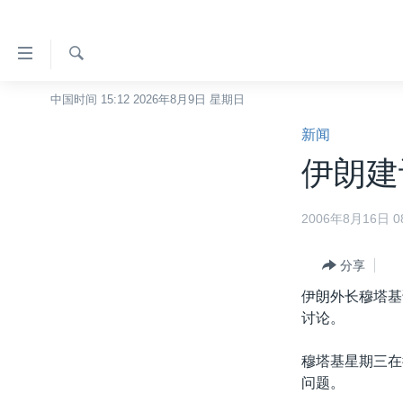
无
障
碍
检
中国时间 15:12 2026年8月9日 星期日
主页
索
链
新闻
美国
接
伊朗建
中国
跳
转
台湾
2006年8月16日 08
到
港澳
内
容
分享
国际
跳
伊朗外长穆塔基
分类新闻
最新国际新闻
转
讨论。
到
美中关系
印太
经济·金融·贸易
导
穆塔基星期三在
热点专题
中东
人权·法律·宗教
航
问题。
跳
VOA视频
欧洲
科教·文娱·体健
白宫要闻