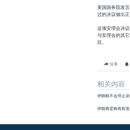
转
美国国务院发言
VOA今日焦点
非洲
军事
国会报道
到
过的决议做出正
检
中文广播
美洲
劳工
美中关系
索
这项安理会决议
全球议题
环境
美国建国250周年
与安理会的其它
埃博拉疫情
目。
美国之音专访
重要讲话与声明
分享
台海两岸关系
南中国海争端
相关内容
关注西藏
伊朗称不会停止浓
关注新疆
伊朗再坚称有权发
GEN Z 看美国