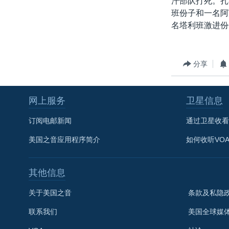
汗部队打死。扎
转
班份子和一名阿
VOA今日焦点
非洲
军事
国会报道
到
名塔利班激进份
检
中文广播
美洲
劳工
美中关系
索
全球议题
环境
美国建国250周年
分享
埃博拉疫情
美国之音专访
网上服务
卫星信息
重要讲话与声明
订阅电邮新闻
通过卫星收看
台海两岸关系
美国之音应用程序简介
如何收听VO
南中国海争端
关注西藏
其他信息
关注新疆
关于美国之音
条款及私隐
GEN Z 看美国
联系我们
美国全球媒