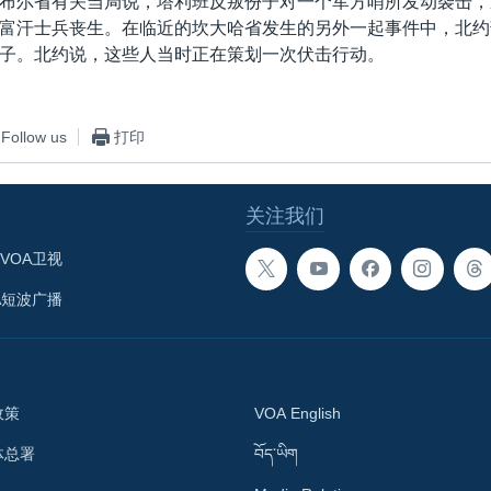
布尔省有关当局说，塔利班反叛份子对一个军方哨所发动袭击，
富汗士兵丧生。在临近的坎大哈省发生的另外一起事件中，北约
子。北约说，这些人当时正在策划一次伏击行动。
Follow us
打印
关注我们
VOA卫视
A短波广播
政策
VOA English
体总署
བོད་ཡིག