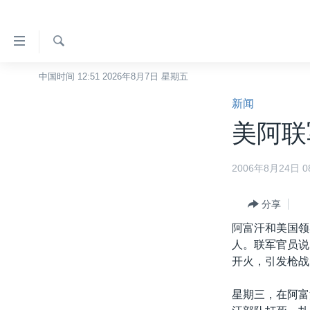
无
障
碍
检
中国时间 12:51 2026年8月7日 星期五
主页
索
链
新闻
美国
接
美阿联
中国
跳
转
台湾
2006年8月24日 08
到
港澳
内
容
分享
国际
跳
阿富汗和美国领
分类新闻
最新国际新闻
转
人。联军官员说
到
美中关系
印太
经济·金融·贸易
开火，引发枪战
导
热点专题
中东
人权·法律·宗教
航
星期三，在阿富
跳
VOA视频
欧洲
科教·文娱·体健
白宫要闻