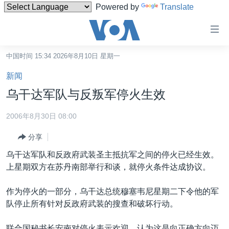
Powered by
Translate
无
障
碍
中国时间 15:34 2026年8月10日 星期一
主页
链
新闻
接
美国
乌干达军队与反叛军停火生效
跳
中国
转
2006年8月30日 08:00
台湾
到
分享
内
港澳
容
乌干达军队和反政府武装圣主抵抗军之间的停火已经生效。
国际
跳
上星期双方在苏丹南部举行和谈，就停火条件达成协议。
转
分类新闻
最新国际新闻
到
作为停火的一部分，乌干达总统穆塞韦尼星期二下令他的军
美中关系
印太
经济·金融·贸易
导
队停止所有针对反政府武装的搜查和破坏行动。
航
热点专题
中东
人权·法律·宗教
跳
联合国秘书长安南对停火表示欢迎，认为这是向正确方向迈