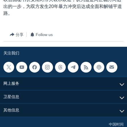
VOA视频
欧洲
科教·文娱·体健
白宫要闻
转
出的一步，为双方发生20年暴力冲突后达成全面和解铺平道
到
VOA今日焦点
非洲
军事
国会报道
路。
检
中文广播
美洲
劳工
美中关系
索
全球议题
环境
美国建国250周年
分享
Follow us
关注我们
埃博拉疫情
关注我们
美国之音专访
重要讲话与声明
台海两岸关系
其他语言网站
网上服务
南中国海争端
关注西藏
卫星信息
关注新疆
其他信息
GEN Z 看美国
中国时间