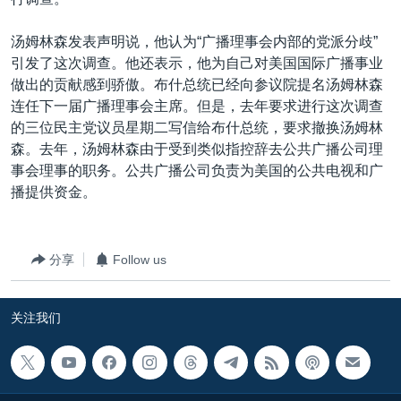
VOA视频
欧洲
科教·文娱·体健
白宫要闻
转
到
VOA今日焦点
非洲
军事
国会报道
汤姆林森发表声明说，他认为“广播理事会内部的党派分歧”
检
引发了这次调查。他还表示，他为自己对美国国际广播事业
中文广播
美洲
劳工
美中关系
索
做出的贡献感到骄傲。布什总统已经向参议院提名汤姆林森
全球议题
环境
美国建国250周年
连任下一届广播理事会主席。但是，去年要求进行这次调查
关注我们
的三位民主党议员星期二写信给布什总统，要求撤换汤姆林
埃博拉疫情
森。去年，汤姆林森由于受到类似指控辞去公共广播公司理
美国之音专访
事会理事的职务。公共广播公司负责为美国的公共电视和广
播提供资金。
重要讲话与声明
台海两岸关系
其他语言网站
分享
Follow us
南中国海争端
关注西藏
关注我们
关注新疆
GEN Z 看美国