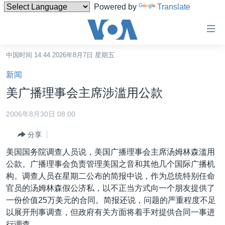
Powered by
Translate
无
障
碍
中国时间 14:44 2026年8月7日 星期五
主页
链
新闻
接
美国
美广播理事会主席涉滥用公款
跳
中国
转
2006年8月30日 08:00
台湾
到
分享
内
港澳
容
美国国务院调查人员说，美国广播理事会主席汤姆林森滥用
国际
跳
公款。广播理事会负责管理美国之音和其他几个国际广播机
转
分类新闻
最新国际新闻
构。调查人员在星期二公布的简报中说，作为总统特别任命
到
官员的汤姆林森假公济私，以不正当方式向一个朋友提供了
美中关系
印太
经济·金融·贸易
导
一份价值25万美元的合同。简报还说，问题的严重程度不足
航
热点专题
中东
人权·法律·宗教
以展开刑事调查，但政府有关方面将着手对提供合同一事进
跳
行调查。