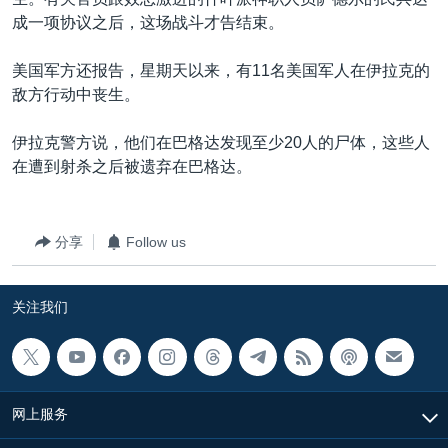
VOA视频
欧洲
科教·文娱·体健
白宫要闻
转
成一项协议之后，这场战斗才告结束。
到
VOA今日焦点
非洲
军事
国会报道
检
美国军方还报告，星期天以来，有11名美国军人在伊拉克的
中文广播
美洲
劳工
美中关系
索
敌方行动中丧生。
全球议题
环境
美国建国250周年
关注我们
伊拉克警方说，他们在巴格达发现至少20人的尸体，这些人
埃博拉疫情
在遭到射杀之后被遗弃在巴格达。
美国之音专访
重要讲话与声明
分享
Follow us
台海两岸关系
其他语言网站
南中国海争端
关注我们
关注西藏
关注新疆
GEN Z 看美国
网上服务