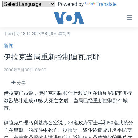
Powered by
Translate
无
障
碍
中国时间 18:12 2026年8月6日 星期四
主页
链
新闻
接
美国
伊拉克当局重新控制迪瓦尼耶
跳
中国
转
2006年8月30日 08:00
台湾
到
分享
内
港澳
容
伊拉克官员说，伊拉克部队和什叶派民兵在迪瓦尼耶市进行
国际
跳
激烈战斗造成70多人死亡之后，当局已经重新控制那个城
转
分类新闻
最新国际新闻
市。
到
美中关系
印太
经济·金融·贸易
导
伊拉克总理马利基办公室说，23名政府军士兵和50名武装分
航
热点专题
中东
人权·法律·宗教
子在星期一的战斗中死亡。据报导，战斗还造成几名平民丧
跳
生。有关官员跟效忠激进的什叶派神职人员萨德尔的民兵达