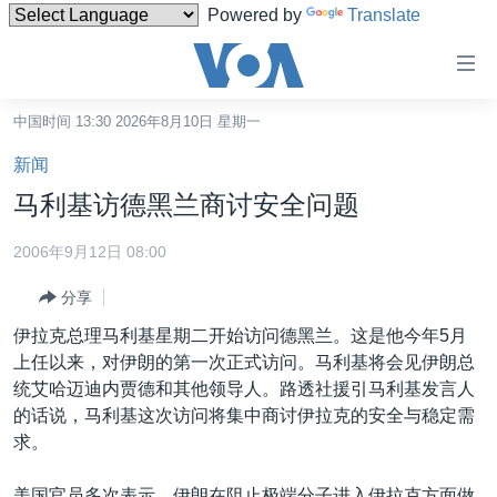
Powered by
Translate
无
障
碍
中国时间 13:30 2026年8月10日 星期一
主页
链
新闻
接
美国
马利基访德黑兰商讨安全问题
跳
中国
转
2006年9月12日 08:00
台湾
到
分享
内
港澳
容
伊拉克总理马利基星期二开始访问德黑兰。这是他今年5月
国际
跳
上任以来，对伊朗的第一次正式访问。马利基将会见伊朗总
转
分类新闻
最新国际新闻
统艾哈迈迪内贾德和其他领导人。路透社援引马利基发言人
到
的话说，马利基这次访问将集中商讨伊拉克的安全与稳定需
美中关系
印太
经济·金融·贸易
导
求。
航
热点专题
中东
人权·法律·宗教
跳
美国官员多次表示，伊朗在阻止极端分子进入伊拉克方面做