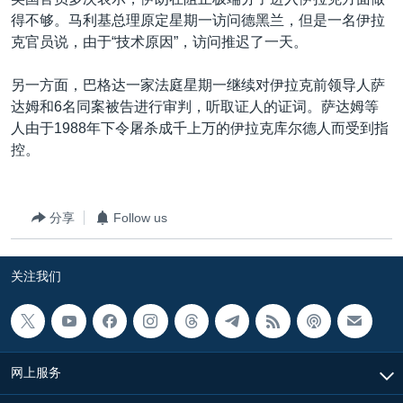
VOA视频
欧洲
科教·文娱·体健
白宫要闻
转
得不够。马利基总理原定星期一访问德黑兰，但是一名伊拉
到
VOA今日焦点
非洲
军事
国会报道
克官员说，由于“技术原因”，访问推迟了一天。
检
中文广播
美洲
劳工
美中关系
索
另一方面，巴格达一家法庭星期一继续对伊拉克前领导人萨
全球议题
环境
美国建国250周年
达姆和6名同案被告进行审判，听取证人的证词。萨达姆等
关注我们
人由于1988年下令屠杀成千上万的伊拉克库尔德人而受到指
埃博拉疫情
控。
美国之音专访
重要讲话与声明
分享
Follow us
台海两岸关系
其他语言网站
南中国海争端
关注我们
关注西藏
关注新疆
GEN Z 看美国
网上服务