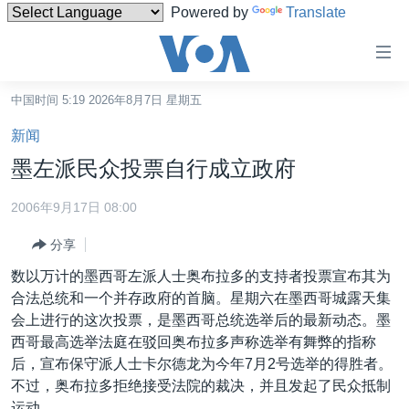
Powered by
Translate
无
障
碍
中国时间 5:19 2026年8月7日 星期五
主页
链
新闻
接
美国
墨左派民众投票自行成立政府
跳
中国
转
2006年9月17日 08:00
台湾
到
分享
内
港澳
容
数以万计的墨西哥左派人士奥布拉多的支持者投票宣布其为
国际
跳
合法总统和一个并存政府的首脑。星期六在墨西哥城露天集
转
分类新闻
最新国际新闻
会上进行的这次投票，是墨西哥总统选举后的最新动态。墨
到
西哥最高选举法庭在驳回奥布拉多声称选举有舞弊的指称
美中关系
印太
经济·金融·贸易
导
后，宣布保守派人士卡尔德龙为今年7月2号选举的得胜者。
航
热点专题
中东
人权·法律·宗教
不过，奥布拉多拒绝接受法院的裁决，并且发起了民众抵制
跳
运动。