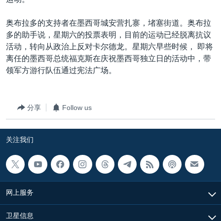
VOA视频
欧洲
科教·文娱·体健
白宫要闻
转
到
VOA今日焦点
非洲
军事
国会报道
奥布拉多的支持者在墨西哥城安营扎寨，堵塞街道。奥布拉
检
多的助手说，星期六的投票表明，目前的运动已经脱离抗议
中文广播
美洲
劳工
美中关系
索
活动，转向从政治上反对卡尔德龙。星期六早些时候， 即将
全球议题
环境
美国建国250周年
离任的墨西哥总统福克斯在庆祝墨西哥独立日的活动中，带
关注我们
领军方游行队伍通过宪法广场。
埃博拉疫情
美国之音专访
分享
Follow us
重要讲话与声明
台海两岸关系
其他语言网站
关注我们
南中国海争端
关注西藏
关注新疆
网上服务
GEN Z 看美国
卫星信息